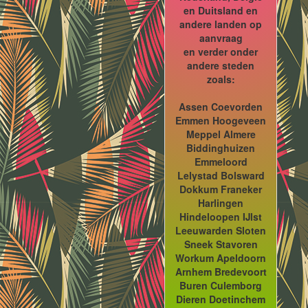
en Duitsland en
andere landen op
aanvraag
en verder onder
andere steden
zoals:
Assen Coevorden
Emmen Hoogeveen
Meppel Almere
Biddinghuizen
Emmeloord
Lelystad Bolsward
Dokkum Franeker
Harlingen
Hindeloopen IJlst
Leeuwarden Sloten
Sneek Stavoren
Workum Apeldoorn
Arnhem Bredevoort
Buren Culemborg
Dieren Doetinchem