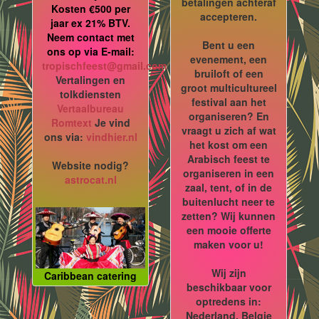
betalingen achteraf
Kosten €500 per
accepteren.
jaar ex 21% BTV.
Neem contact met
Bent u een
ons op via E-mail:
evenement, een
tropischfeest@gmail.com
bruiloft of een
Vertalingen en
groot multicultureel
tolkdiensten
festival aan het
Vertaalbureau
organiseren? En
Romtext
Je vind
vraagt u zich af wat
ons via:
vindhier.nl
het kost om een
Arabisch feest te
Website nodig?
organiseren in een
astrocat.nl
zaal, tent, of in de
buitenlucht neer te
zetten? Wij kunnen
een mooie offerte
maken voor u!
Wij zijn
Caribbean catering
beschikbaar voor
optredens in:
Nederland, Belgie