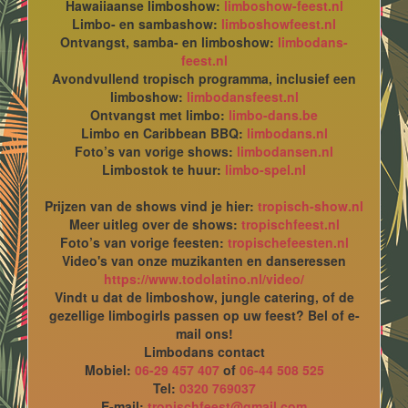
Hawaiiaanse limboshow:
limboshow-feest.nl
Limbo- en sambashow:
limboshowfeest.nl
Ontvangst, samba- en limboshow:
limbodans-
feest.nl
Avondvullend tropisch programma, inclusief een
limboshow:
limbodansfeest.nl
Ontvangst met limbo:
limbo-dans.be
Limbo en Caribbean BBQ:
limbodans.nl
Foto’s van vorige shows:
limbodansen.nl
Limbostok te huur:
limbo-spel.nl
Prijzen van de shows vind je hier:
tropisch-show.nl
Meer uitleg over de shows:
tropischfeest.nl
Foto’s van vorige feesten:
tropischefeesten.nl
Video's van onze muzikanten en danseressen
https://www.todolatino.nl/video/
Vindt u dat de limboshow, jungle catering, of de
gezellige limbogirls passen op uw feest? Bel of e-
mail ons!
Limbodans contact
Mobiel:
06-29 457 407
of
06-44 508 525
Tel:
0320 769037
E-mail:
tropischfeest@gmail.com