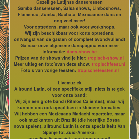
Gezellige Latijnse danseressen
Samba danseressen, Salsa shows, Limboshows,
Flamenco, Zumba, Bachata, Mexicaanse dans en
nog veel meer!
Voor optredens, maar ook voor workshops.
Wij zijn beschikbaar voor korte optredens,
ontvangst van de gasten of compleet avondvullend!
Ga naar onze algemene danspagina voor meer
informatie:
dans-show.be
Prijzen van de shows vind je hier:
tropisch-show.nl
Meer uitleg en foto’svan deze show:
tropischfeest.nl
Foto’s van vorige feesten:
tropischefeesten.nl
Livemuziek
Allround Latin, of een specifieke stijl, niets is te gek
voor onze band!
Wij zijn een grote band (Ritmos Calientes), maar wij
kunnen ons ook opsplitsen in kleinere formaties.
Wij hebben een Mexicaans Mariachi repertoire, maar
ook muzikanten uit Brazilië (die heerlijke Bossa
nova spelen); allround Latin is onze specialiteit! Van
Spanje tot Zuid-Amerika;
gezellige livemuziek voor jong en oud!