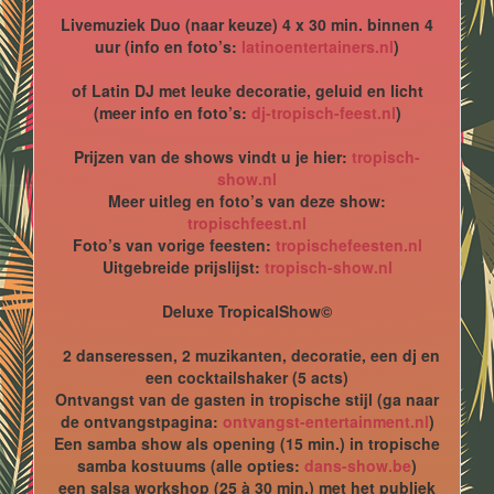
Livemuziek Duo (naar keuze) 4 x 30 min. binnen 4
uur (info en foto’s:
latinoentertainers.nl
)
of Latin DJ met leuke decoratie, geluid en licht
(meer info en foto’s:
dj-tropisch-feest.nl
)
Prijzen van de shows vindt u je hier:
tropisch-
show.nl
Meer uitleg en foto’s van deze show:
tropischfeest.nl
Foto’s van vorige feesten:
tropischefeesten.nl
Uitgebreide prijslijst:
tropisch-show.nl
Deluxe TropicalShow©
2 danseressen, 2 muzikanten, decoratie, een dj en
een cocktailshaker (5 acts)
Ontvangst van de gasten in tropische stijl (ga naar
de ontvangstpagina:
ontvangst-entertainment.nl
)
Een samba show als opening (15 min.) in tropische
samba kostuums (alle opties:
dans-show.be
)
een salsa workshop (25 à 30 min.) met het publiek