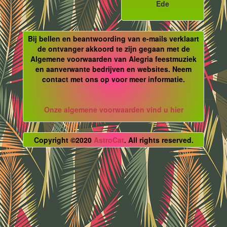
Ede
Bij bellen en beantwoording van e-mails verklaart
de ontvanger akkoord te zijn gegaan met de
Algemene voorwaarden van Alegria feestmuziek
en aanverwante bedrijven en websites. Neem
contact met ons op voor meer informatie.
Onze algemene voorwaarden vind u hier
Copyright ©2020
AstroCat
. All rights reserved.