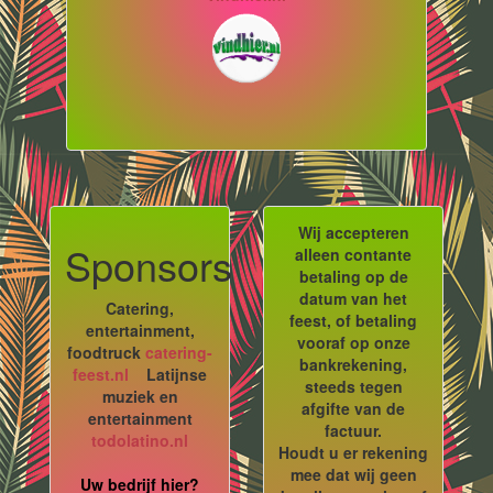
Wij accepteren
Sponsors
alleen contante
betaling op de
datum van het
Catering,
feest, of betaling
entertainment,
vooraf op onze
foodtruck
catering-
bankrekening,
feest.nl
Latijnse
steeds tegen
muziek en
afgifte van de
entertainment
factuur.
todolatino.nl
Houdt u er rekening
mee dat wij geen
Uw bedrijf hier?