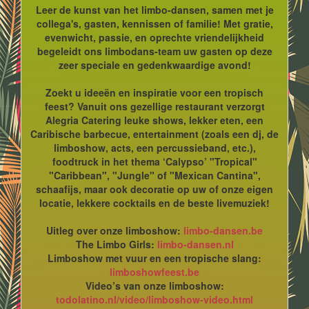
Leer de kunst van het limbo-dansen, samen met je
collega's, gasten, kennissen of familie! Met gratie,
evenwicht, passie, en oprechte vriendelijkheid
begeleidt ons limbodans-team uw gasten op deze
zeer speciale en gedenkwaardige avond!
Zoekt u ideeën en inspiratie voor een tropisch
feest? Vanuit ons gezellige restaurant verzorgt
Alegria Catering leuke shows, lekker eten, een
Caribische barbecue, entertainment (zoals een dj, de
limboshow, acts, een percussieband, etc.),
foodtruck in het thema ‘Calypso’ "Tropical"
"Caribbean", "Jungle" of "Mexican Cantina",
schaafijs, maar ook decoratie op uw of onze eigen
locatie, lekkere cocktails en de beste livemuziek!
Uitleg over onze limboshow:
limbo-dansen.be
The Limbo Girls:
limbo-dansen.nl
Limboshow met vuur en een tropische slang:
limboshowfeest.be
Video’s van onze limboshow:
todolatino.nl/video/limboshow-video.html