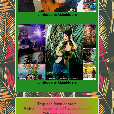
Limbodans Gambloers
Limbodans Gambloers
Tropisch feest contact
Mobiel:
06-29 457 407
of
06-44 508 525
Tel:
0320 769037