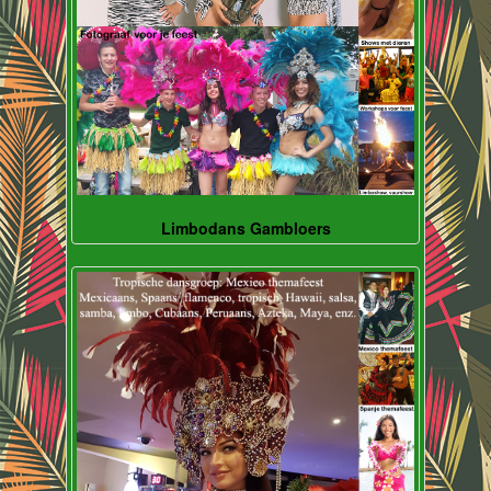
Limbodans Gambloers