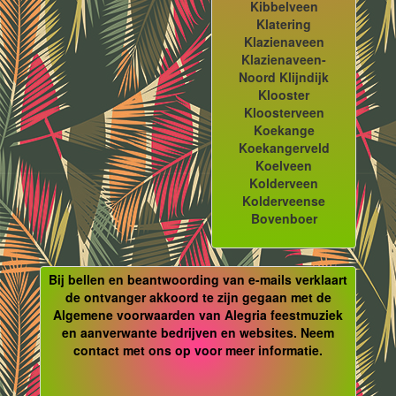
Kibbelveen
Klatering
Klazienaveen
Klazienaveen-
Noord Klijndijk
Klooster
Kloosterveen
Koekange
Koekangerveld
Koelveen
Kolderveen
Kolderveense
Bovenboer
Bij bellen en beantwoording van e-mails verklaart
de ontvanger akkoord te zijn gegaan met de
Algemene voorwaarden van Alegria feestmuziek
en aanverwante bedrijven en websites. Neem
contact met ons op voor meer informatie.