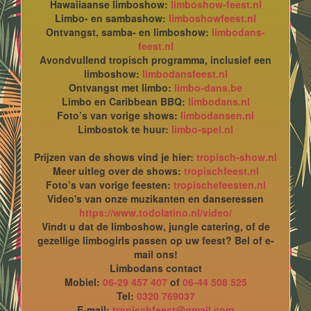
Hawaiiaanse limboshow:
limboshow-feest.nl
Limbo- en sambashow:
limboshowfeest.nl
Ontvangst, samba- en limboshow:
limbodans-
feest.nl
Avondvullend tropisch programma, inclusief een
limboshow:
limbodansfeest.nl
Ontvangst met limbo:
limbo-dans.be
Limbo en Caribbean BBQ:
limbodans.nl
Foto’s van vorige shows:
limbodansen.nl
Limbostok te huur:
limbo-spel.nl
Prijzen van de shows vind je hier:
tropisch-show.nl
Meer uitleg over de shows:
tropischfeest.nl
Foto’s van vorige feesten:
tropischefeesten.nl
Video's van onze muzikanten en danseressen
https://www.todolatino.nl/video/
Vindt u dat de limboshow, jungle catering, of de
gezellige limbogirls passen op uw feest? Bel of e-
mail ons!
Limbodans contact
Mobiel:
06-29 457 407
of
06-44 508 525
Tel:
0320 769037
E-mail:
tropischfeest@gmail.com