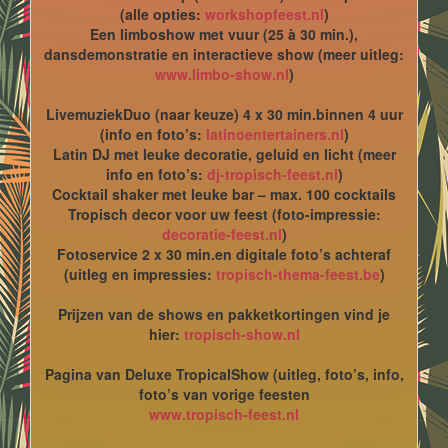
(alle opties:
workshopfeest.nl
)
Een limboshow met vuur (25 à 30 min.),
dansdemonstratie en interactieve show (meer uitleg:
www.limbo-show.nl
)
LivemuziekDuo (naar keuze) 4 x 30 min.binnen 4 uur
(info en foto’s:
latinoentertainers.nl
)
Latin DJ met leuke decoratie, geluid en licht (meer
info en foto’s:
dj-tropisch-feest.nl
)
Cocktail shaker met leuke bar – max. 100 cocktails
Tropisch decor voor uw feest (foto-impressie:
decoratie-feest.nl
)
Fotoservice 2 x 30 min.en digitale foto’s achteraf
(uitleg en impressies:
tropisch-thema-feest.be
)
Prijzen van de shows en pakketkortingen vind je
hier:
tropisch-show.nl
Pagina van Deluxe TropicalShow (uitleg, foto’s, info,
foto’s van vorige feesten
www.tropisch-feest.nl