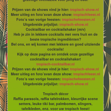
Prijzen van de shows vind je hier:
tropisch-show.nl
Meer uitleg en foto’svan deze show:
tropischfeest.nl
Foto’s van vorige feesten:
tropischefeesten.nl
Uitgebreide prijslijst:
tropisch-show.nl
Cocktailbar en cocktailshaker (m/v)
Heb je zin in lekkere cocktails met vers fruit en de
beste tropische ingrediënten?
Bel ons, en wij komen met lekkere en goed uitziende
cocktails!
Kijk op deze pagina en ontdek onze gezellige
cocktailbar en cocktailshaker!
tropisch-cocktailbar.nl
Prijzen van de shows vind je hier:
tropisch-show.nl
Meer uitleg en foto’svan deze show:
tropischfeest.nl
Foto’s van vorige feesten:
tropischefeesten.nl
Uitgebreide prijslijst:
tropisch-show.nl
Tropisch décor
Raffia parasols, raffia tafelrokken, kleurrijke scene
setters, leuke tiki bar, palmbomen, slingers,
tafelkleden, enz. voor uw tropisch feest!