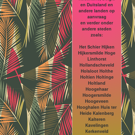
en Duitsland en
andere landen op
aanvraag
en verder onder
andere steden
zoals:
Het Schier Hijken
Hijkersmilde Hoge
Linthorst
Hollandscheveld
Holsloot Holthe
Holtien Holtinge
Holtland
Hoogehaar
Hoogersmilde
Hoogeveen
Hooghalen Huis ter
Heide Kalenberg
Kalteren
Kavelingen
Kerkenveld