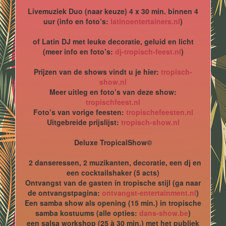
Livemuziek Duo (naar keuze) 4 x 30 min. binnen 4
uur (info en foto’s:
latinoentertainers.nl
)
of Latin DJ met leuke decoratie, geluid en licht
(meer info en foto’s:
dj-tropisch-feest.nl
)
Prijzen van de shows vindt u je hier:
tropisch-
show.nl
Meer uitleg en foto’s van deze show:
tropischfeest.nl
Foto’s van vorige feesten:
tropischefeesten.nl
Uitgebreide prijslijst:
tropisch-show.nl
Deluxe TropicalShow©
2 danseressen, 2 muzikanten, decoratie, een dj en
een cocktailshaker (5 acts)
Ontvangst van de gasten in tropische stijl (ga naar
de ontvangstpagina:
ontvangst-entertainment.nl
)
Een samba show als opening (15 min.) in tropische
samba kostuums (alle opties:
dans-show.be
)
een salsa workshop (25 à 30 min.) met het publiek