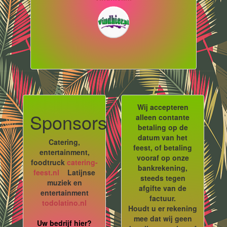
Wij accepteren
Sponsors
alleen contante
betaling op de
datum van het
Catering,
feest, of betaling
entertainment,
vooraf op onze
foodtruck
catering-
bankrekening,
feest.nl
Latijnse
steeds tegen
muziek en
afgifte van de
entertainment
factuur.
todolatino.nl
Houdt u er rekening
mee dat wij geen
Uw bedrijf hier?