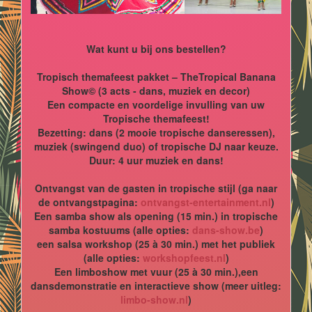
Wat kunt u bij ons bestellen?
Tropisch themafeest pakket – TheTropical Banana
Show© (3 acts - dans, muziek en decor)
Een compacte en voordelige invulling van uw
Tropische themafeest!
Bezetting: dans (2 mooie tropische danseressen),
muziek (swingend duo) of tropische DJ naar keuze.
Duur: 4 uur muziek en dans!
Ontvangst van de gasten in tropische stijl (ga naar
de ontvangstpagina:
ontvangst-entertainment.nl
)
Een samba show als opening (15 min.) in tropische
samba kostuums (alle opties:
dans-show.be
)
een salsa workshop (25 à 30 min.) met het publiek
(alle opties:
workshopfeest.nl
)
Een limboshow met vuur (25 à 30 min.),een
dansdemonstratie en interactieve show (meer uitleg:
limbo-show.nl
)