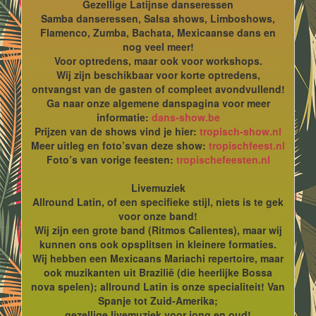
Gezellige Latijnse danseressen
Samba danseressen, Salsa shows, Limboshows,
Flamenco, Zumba, Bachata, Mexicaanse dans en
nog veel meer!
Voor optredens, maar ook voor workshops.
Wij zijn beschikbaar voor korte optredens,
ontvangst van de gasten of compleet avondvullend!
Ga naar onze algemene danspagina voor meer
informatie:
dans-show.be
Prijzen van de shows vind je hier:
tropisch-show.nl
Meer uitleg en foto’svan deze show:
tropischfeest.nl
Foto’s van vorige feesten:
tropischefeesten.nl
Livemuziek
Allround Latin, of een specifieke stijl, niets is te gek
voor onze band!
Wij zijn een grote band (Ritmos Calientes), maar wij
kunnen ons ook opsplitsen in kleinere formaties.
Wij hebben een Mexicaans Mariachi repertoire, maar
ook muzikanten uit Brazilië (die heerlijke Bossa
nova spelen); allround Latin is onze specialiteit! Van
Spanje tot Zuid-Amerika;
gezellige livemuziek voor jong en oud!