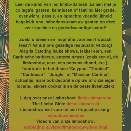
Leer de kunst van het limbo-dansen, samen met je
collega's, gasten, kennissen of familie! Met gratie,
evenwicht, passie, en oprechte vriendelijkheid
begeleidt ons limbodans-team uw gasten op deze
zeer speciale en gedenkwaardige avond!
Zoekt u ideeën en inspiratie voor een tropisch
feest? Vanuit ons gezellige restaurant verzorgt
Alegria Catering leuke shows, lekker eten, een
Caribische barbecue, entertainment (zoals een dj, de
limboshow, acts, een percussieband, etc.),
foodtruck in het thema ‘Calypso’ "Tropical"
"Caribbean", "Jungle" of "Mexican Cantina",
schaafijs, maar ook decoratie op uw of onze eigen
locatie, lekkere cocktails en de beste livemuziek!
Uitleg over onze limboshow:
limbo-dansen.be
The Limbo Girls:
limbo-dansen.nl
Limboshow met vuur en een tropische slang:
limboshowfeest.be
Video’s van onze limboshow:
todolatino.nl/video/limboshow-video.html