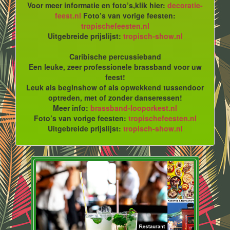
Voor meer informatie en foto’s,klik hier:
decoratie-
feest.nl
Foto’s van vorige feesten:
tropischefeesten.nl
Uitgebreide prijslijst:
tropisch-show.nl
Caribische percussieband
Een leuke, zeer professionele brassband voor uw
feest!
Leuk als beginshow of als opwekkend tussendoor
optreden, met of zonder danseressen!
Meer info:
brassband-looporkest.nl
Foto’s van vorige feesten:
tropischefeesten.nl
Uitgebreide prijslijst:
tropisch-show.nl