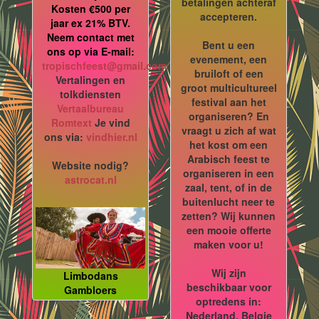
betalingen achteraf
Kosten €500 per
accepteren.
jaar ex 21% BTV.
Neem contact met
Bent u een
ons op via E-mail:
evenement, een
tropischfeest@gmail.com
bruiloft of een
Vertalingen en
groot multicultureel
tolkdiensten
festival aan het
Vertaalbureau
organiseren? En
Romtext
Je vind
vraagt u zich af wat
ons via:
vindhier.nl
het kost om een
Arabisch feest te
Website nodig?
organiseren in een
astrocat.nl
zaal, tent, of in de
buitenlucht neer te
zetten? Wij kunnen
een mooie offerte
maken voor u!
Wij zijn
Limbodans
beschikbaar voor
Gambloers
optredens in:
Nederland, Belgie