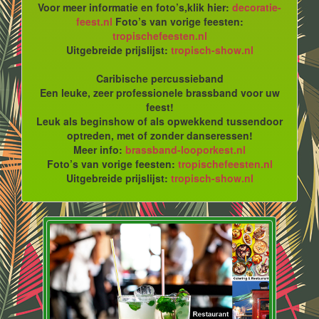
Voor meer informatie en foto’s,klik hier:
decoratie-
feest.nl
Foto’s van vorige feesten:
tropischefeesten.nl
Uitgebreide prijslijst:
tropisch-show.nl
Caribische percussieband
Een leuke, zeer professionele brassband voor uw
feest!
Leuk als beginshow of als opwekkend tussendoor
optreden, met of zonder danseressen!
Meer info:
brassband-looporkest.nl
Foto’s van vorige feesten:
tropischefeesten.nl
Uitgebreide prijslijst:
tropisch-show.nl