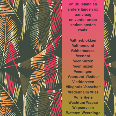
en Duitsland en
andere landen op
aanvraag
en verder onder
andere steden
zoals:
Valtherblokken
Valthermond
Valthermussel
Veenhof
Veenhuizen
Veenhuizen
Veeningen
Veenoord Vledder
Vledderveen
Vlieghuis Vossebelt
Vredenheim Vries
Vuile Riete
Wachtum Wapse
Wapserveen
Wateren Weerdinge