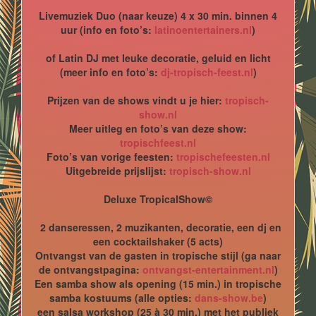
Livemuziek Duo (naar keuze) 4 x 30 min. binnen 4
uur (info en foto’s:
latinoentertainers.nl
)
of Latin DJ met leuke decoratie, geluid en licht
(meer info en foto’s:
dj-tropisch-feest.nl
)
Prijzen van de shows vindt u je hier:
tropisch-
show.nl
Meer uitleg en foto’s van deze show:
tropischfeest.nl
Foto’s van vorige feesten:
tropischefeesten.nl
Uitgebreide prijslijst:
tropisch-show.nl
Deluxe TropicalShow©
2 danseressen, 2 muzikanten, decoratie, een dj en
een cocktailshaker (5 acts)
Ontvangst van de gasten in tropische stijl (ga naar
de ontvangstpagina:
ontvangst-entertainment.nl
)
Een samba show als opening (15 min.) in tropische
samba kostuums (alle opties:
dans-show.be
)
een salsa workshop (25 à 30 min.) met het publiek