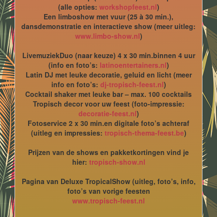
(alle opties:
workshopfeest.nl
)
Een limboshow met vuur (25 à 30 min.),
dansdemonstratie en interactieve show (meer uitleg:
www.limbo-show.nl
)
LivemuziekDuo (naar keuze) 4 x 30 min.binnen 4 uur
(info en foto’s:
latinoentertainers.nl
)
Latin DJ met leuke decoratie, geluid en licht (meer
info en foto’s:
dj-tropisch-feest.nl
)
Cocktail shaker met leuke bar – max. 100 cocktails
Tropisch decor voor uw feest (foto-impressie:
decoratie-feest.nl
)
Fotoservice 2 x 30 min.en digitale foto’s achteraf
(uitleg en impressies:
tropisch-thema-feest.be
)
Prijzen van de shows en pakketkortingen vind je
hier:
tropisch-show.nl
Pagina van Deluxe TropicalShow (uitleg, foto’s, info,
foto’s van vorige feesten
www.tropisch-feest.nl