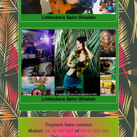
Limbodans Saint Ghislain
Limbodans Saint Ghislain
Tropisch feest contact
Mobiel:
06-29 457 407
of
06-44 508 525
Tel:
0320 769037