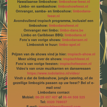
Hawaiiaanse limboshow:
limboshow-feest.nl
Limbo- en sambashow:
limboshowfeest.nl
Ontvangst, samba- en limboshow:
limbodans-
feest.nl
Avondvullend tropisch programma, inclusief een
limboshow:
limbodansfeest.nl
Ontvangst met limbo:
limbo-dans.be
Limbo en Caribbean BBQ:
limbodans.nl
Foto’s van vorige shows:
limbodansen.nl
Limbostok te huur:
limbo-spel.nl
Prijzen van de shows vind je hier:
tropisch-show.nl
Meer uitleg over de shows:
tropischfeest.nl
Foto’s van vorige feesten:
tropischefeesten.nl
Video's van onze muzikanten en danseressen
https://www.todolatino.nl/video/
Vindt u dat de limboshow, jungle catering, of de
gezellige limbogirls passen op uw feest? Bel of e-
mail ons!
Limbodans contact
Mobiel:
06-29 457 407
of
06-44 508 525
Tel:
0320 769037
E-mail:
tropischfeest@gmail.com