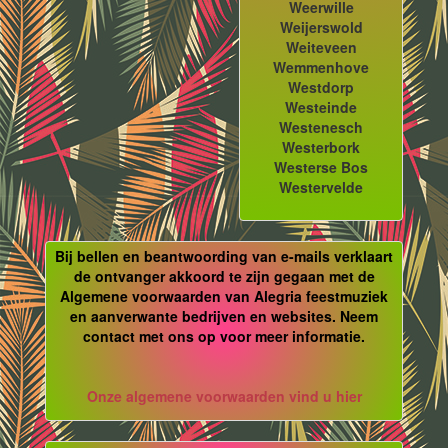
Weerwille
Weijerswold
Weiteveen
Wemmenhove
Westdorp
Westeinde
Westenesch
Westerbork
Westerse Bos
Westervelde
Bij bellen en beantwoording van e-mails verklaart
de ontvanger akkoord te zijn gegaan met de
Algemene voorwaarden van Alegria feestmuziek
en aanverwante bedrijven en websites. Neem
contact met ons op voor meer informatie.
Onze algemene voorwaarden vind u hier