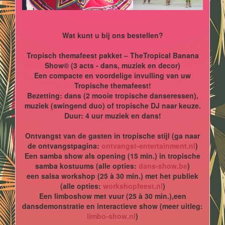
Wat kunt u bij ons bestellen?
Tropisch themafeest pakket – TheTropical Banana
Show© (3 acts - dans, muziek en decor)
Een compacte en voordelige invulling van uw
Tropische themafeest!
Bezetting: dans (2 mooie tropische danseressen),
muziek (swingend duo) of tropische DJ naar keuze.
Duur: 4 uur muziek en dans!
Ontvangst van de gasten in tropische stijl (ga naar
de ontvangstpagina:
ontvangst-entertainment.nl
)
Een samba show als opening (15 min.) in tropische
samba kostuums (alle opties:
dans-show.be
)
een salsa workshop (25 à 30 min.) met het publiek
(alle opties:
workshopfeest.nl
)
Een limboshow met vuur (25 à 30 min.),een
dansdemonstratie en interactieve show (meer uitleg:
limbo-show.nl
)