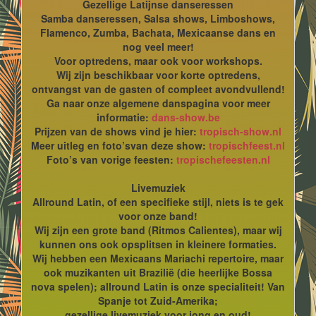
Gezellige Latijnse danseressen
Samba danseressen, Salsa shows, Limboshows,
Flamenco, Zumba, Bachata, Mexicaanse dans en
nog veel meer!
Voor optredens, maar ook voor workshops.
Wij zijn beschikbaar voor korte optredens,
ontvangst van de gasten of compleet avondvullend!
Ga naar onze algemene danspagina voor meer
informatie:
dans-show.be
Prijzen van de shows vind je hier:
tropisch-show.nl
Meer uitleg en foto’svan deze show:
tropischfeest.nl
Foto’s van vorige feesten:
tropischefeesten.nl
Livemuziek
Allround Latin, of een specifieke stijl, niets is te gek
voor onze band!
Wij zijn een grote band (Ritmos Calientes), maar wij
kunnen ons ook opsplitsen in kleinere formaties.
Wij hebben een Mexicaans Mariachi repertoire, maar
ook muzikanten uit Brazilië (die heerlijke Bossa
nova spelen); allround Latin is onze specialiteit! Van
Spanje tot Zuid-Amerika;
gezellige livemuziek voor jong en oud!