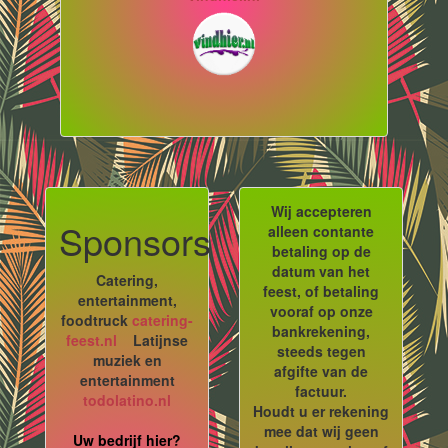
Wij accepteren
Sponsors
alleen contante
betaling op de
datum van het
Catering,
feest, of betaling
entertainment,
vooraf op onze
foodtruck
catering-
bankrekening,
feest.nl
Latijnse
steeds tegen
muziek en
afgifte van de
entertainment
factuur.
todolatino.nl
Houdt u er rekening
mee dat wij geen
Uw bedrijf hier?