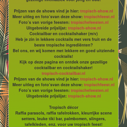
Prijzen van de shows vind je hier:
tropisch-show.nl
Meer uitleg en foto’svan deze show:
tropischfeest.nl
Foto’s van vorige feesten:
tropischefeesten.nl
Uitgebreide prijslijst:
tropisch-show.nl
Cocktailbar en cocktailshaker (m/v)
Heb je zin in lekkere cocktails met vers fruit en de
beste tropische ingrediënten?
Bel ons, en wij komen met lekkere en goed uitziende
cocktails!
Kijk op deze pagina en ontdek onze gezellige
cocktailbar en cocktailshaker!
tropisch-cocktailbar.nl
Prijzen van de shows vind je hier:
tropisch-show.nl
Meer uitleg en foto’svan deze show:
tropischfeest.nl
Foto’s van vorige feesten:
tropischefeesten.nl
Uitgebreide prijslijst:
tropisch-show.nl
Tropisch décor
Raffia parasols, raffia tafelrokken, kleurrijke scene
setters, leuke tiki bar, palmbomen, slingers,
tafelkleden, enz. voor uw tropisch feest!