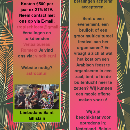
betalingen achteraf
Kosten €500 per
accepteren.
jaar ex 21% BTV.
Neem contact met
Bent u een
ons op via E-mail:
evenement, een
tropischfeest@gmail.com
bruiloft of een
Vertalingen en
groot multicultureel
tolkdiensten
festival aan het
Vertaalbureau
organiseren? En
Romtext
Je vind
vraagt u zich af wat
ons via:
vindhier.nl
het kost om een
Arabisch feest te
Website nodig?
organiseren in een
astrocat.nl
zaal, tent, of in de
buitenlucht neer te
zetten? Wij kunnen
een mooie offerte
maken voor u!
Wij zijn
Limbodans Saint
beschikbaar voor
Ghislain
optredens in:
Nederland, Belgie