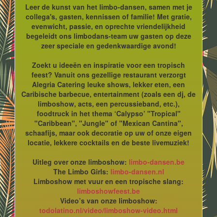
Leer de kunst van het limbo-dansen, samen met je
collega's, gasten, kennissen of familie! Met gratie,
evenwicht, passie, en oprechte vriendelijkheid
begeleidt ons limbodans-team uw gasten op deze
zeer speciale en gedenkwaardige avond!
Zoekt u ideeën en inspiratie voor een tropisch
feest? Vanuit ons gezellige restaurant verzorgt
Alegria Catering leuke shows, lekker eten, een
Caribische barbecue, entertainment (zoals een dj, de
limboshow, acts, een percussieband, etc.),
foodtruck in het thema ‘Calypso’ "Tropical"
"Caribbean", "Jungle" of "Mexican Cantina",
schaafijs, maar ook decoratie op uw of onze eigen
locatie, lekkere cocktails en de beste livemuziek!
Uitleg over onze limboshow:
limbo-dansen.be
The Limbo Girls:
limbo-dansen.nl
Limboshow met vuur en een tropische slang:
limboshowfeest.be
Video’s van onze limboshow:
todolatino.nl/video/limboshow-video.html