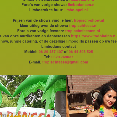
Foto’s van vorige shows:
limbodansen.nl
Limbostok te huur:
limbo-spel.nl
Prijzen van de shows vind je hier:
tropisch-show.nl
Meer uitleg over de shows:
tropischfeest.nl
Foto’s van vorige feesten:
tropischefeesten.nl
's van onze muzikanten en danseressen
https://www.todolatino.nl
how, jungle catering, of de gezellige limbogirls passen op uw fee
Limbodans contact
Mobiel:
06-29 457 407
of
06-44 508 525
Tel:
0320 769037
E-mail:
tropischfeest@gmail.com