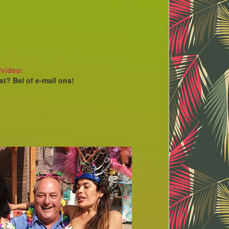
/video/
st? Bel of e-mail ons!