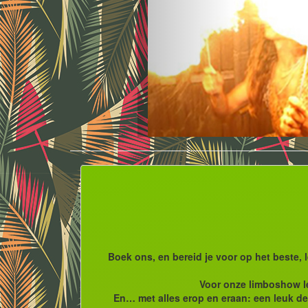
Boek ons, en bereid je voor op het beste,
Voor onze limboshow leg
En… met alles erop en eraan: een leuk dec