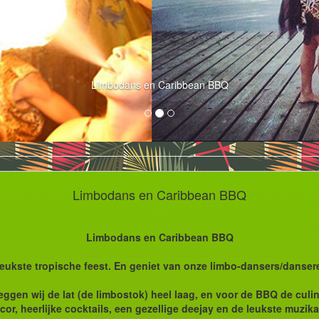
Limbodans en Caribbean BBQ
Limbodans en Caribbean BBQ
Limbodans en Caribbean BBQ
 leukste tropische feest. En geniet van onze limbo-dansers/danse
gen wij de lat (de limbostok) heel laag, en voor de BBQ de culina
or, heerlijke cocktails, een gezellige deejay en de leukste muzika