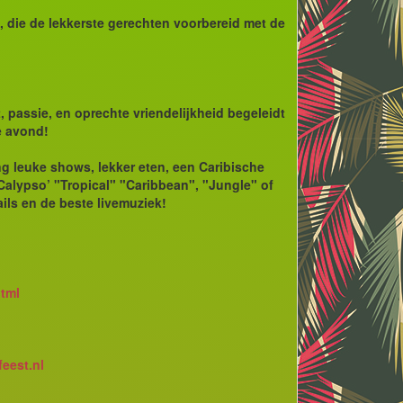
 die de lekkerste gerechten voorbereid met de
, passie, en oprechte vriendelijkheid begeleidt
e avond!
ing leuke shows, lekker eten, een Caribische
‘Calypso’ "Tropical" "Caribbean", "Jungle" of
ils en de beste livemuziek!
html
eest.nl