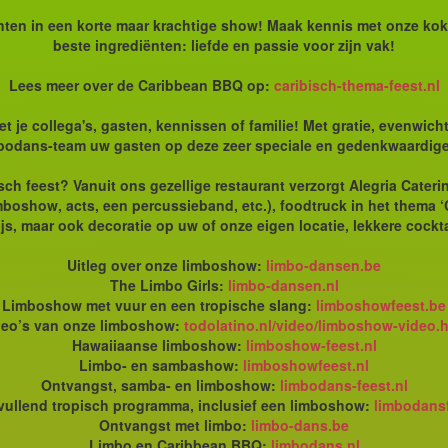
en in een korte maar krachtige show! Maak kennis met onze kok,
beste ingrediënten: liefde en passie voor zijn vak!
Lees meer over de Caribbean BBQ op:
caribisch-thema-feest.nl
je collega's, gasten, kennissen of familie! Met gratie, evenwicht
bodans-team uw gasten op deze zeer speciale en gedenkwaardig
sch feest? Vanuit ons gezellige restaurant verzorgt Alegria Cater
mboshow, acts, een percussieband, etc.), foodtruck in het thema 
js, maar ook decoratie op uw of onze eigen locatie, lekkere cockta
Uitleg over onze limboshow:
limbo-dansen.be
The Limbo Girls:
limbo-dansen.nl
Limboshow met vuur en een tropische slang:
limboshowfeest.be
deo’s van onze limboshow:
todolatino.nl/video/limboshow-video.
Hawaiiaanse limboshow:
limboshow-feest.nl
Limbo- en sambashow:
limboshowfeest.nl
Ontvangst, samba- en limboshow:
limbodans-feest.nl
ullend tropisch programma, inclusief een limboshow:
limbodansf
Ontvangst met limbo:
limbo-dans.be
Limbo en Caribbean BBQ:
limbodans.nl