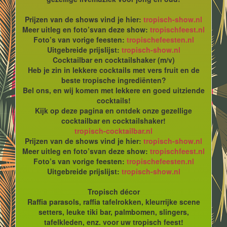
Prijzen van de shows vind je hier:
tropisch-show.nl
Meer uitleg en foto’svan deze show:
tropischfeest.nl
Foto’s van vorige feesten:
tropischefeesten.nl
Uitgebreide prijslijst:
tropisch-show.nl
Cocktailbar en cocktailshaker (m/v)
Heb je zin in lekkere cocktails met vers fruit en de
beste tropische ingrediënten?
Bel ons, en wij komen met lekkere en goed uitziende
cocktails!
Kijk op deze pagina en ontdek onze gezellige
cocktailbar en cocktailshaker!
tropisch-cocktailbar.nl
Prijzen van de shows vind je hier:
tropisch-show.nl
Meer uitleg en foto’svan deze show:
tropischfeest.nl
Foto’s van vorige feesten:
tropischefeesten.nl
Uitgebreide prijslijst:
tropisch-show.nl
Tropisch décor
Raffia parasols, raffia tafelrokken, kleurrijke scene
setters, leuke tiki bar, palmbomen, slingers,
tafelkleden, enz. voor uw tropisch feest!