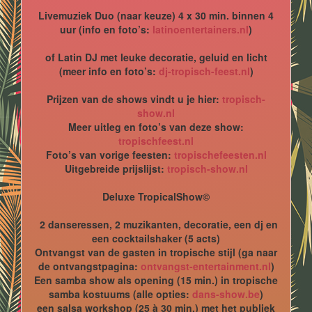
Livemuziek Duo (naar keuze) 4 x 30 min. binnen 4
uur (info en foto’s:
latinoentertainers.nl
)
of Latin DJ met leuke decoratie, geluid en licht
(meer info en foto’s:
dj-tropisch-feest.nl
)
Prijzen van de shows vindt u je hier:
tropisch-
show.nl
Meer uitleg en foto’s van deze show:
tropischfeest.nl
Foto’s van vorige feesten:
tropischefeesten.nl
Uitgebreide prijslijst:
tropisch-show.nl
Deluxe TropicalShow©
2 danseressen, 2 muzikanten, decoratie, een dj en
een cocktailshaker (5 acts)
Ontvangst van de gasten in tropische stijl (ga naar
de ontvangstpagina:
ontvangst-entertainment.nl
)
Een samba show als opening (15 min.) in tropische
samba kostuums (alle opties:
dans-show.be
)
een salsa workshop (25 à 30 min.) met het publiek