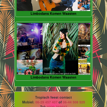
Limbodans Komen Waasten
Limbodans Komen Waasten
Tropisch feest contact
Mobiel:
06-29 457 407
of
06-44 508 525
Tel:
0320 769037