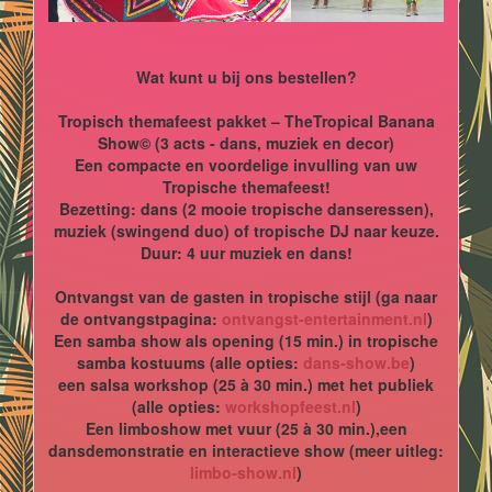
Wat kunt u bij ons bestellen?
Tropisch themafeest pakket – TheTropical Banana
Show© (3 acts - dans, muziek en decor)
Een compacte en voordelige invulling van uw
Tropische themafeest!
Bezetting: dans (2 mooie tropische danseressen),
muziek (swingend duo) of tropische DJ naar keuze.
Duur: 4 uur muziek en dans!
Ontvangst van de gasten in tropische stijl (ga naar
de ontvangstpagina:
ontvangst-entertainment.nl
)
Een samba show als opening (15 min.) in tropische
samba kostuums (alle opties:
dans-show.be
)
een salsa workshop (25 à 30 min.) met het publiek
(alle opties:
workshopfeest.nl
)
Een limboshow met vuur (25 à 30 min.),een
dansdemonstratie en interactieve show (meer uitleg:
limbo-show.nl
)