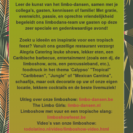
Leer de kunst van het limbo-dansen, samen met je
collega's, gasten, kennissen of familie! Met gratie,
evenwicht, passie, en oprechte vriendelijkheid
begeleidt ons limbodans-team uw gasten op deze
zeer speciale en gedenkwaardige avond!
Zoekt u ideeën en inspiratie voor een tropisch
feest? Vanuit ons gezellige restaurant verzorgt
Alegria Catering leuke shows, lekker eten, een
Caribische barbecue, entertainment (zoals een dj, de
limboshow, acts, een percussieband, etc.),
foodtruck in het thema ‘Calypso’ "Tropical"
"Caribbean", "Jungle" of "Mexican Cantina",
schaafijs, maar ook decoratie op uw of onze eigen
locatie, lekkere cocktails en de beste livemuziek!
Uitleg over onze limboshow:
limbo-dansen.be
The Limbo Girls:
limbo-dansen.nl
Limboshow met vuur en een tropische slang:
limboshowfeest.be
Video’s van onze limboshow:
todolatino.nl/video/limboshow-video.html