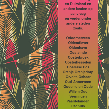
en Duitsland en
andere landen op
aanvraag
en verder onder
andere steden
zoals:
Odoornerveen
Oldendiever
Oldenhave
Oosteinde
Oosterbroek
Oosterhesselen
Oosterse Bos
Oranje Oranjedorp
Orvelte Oshaar
Oud-Annerveen
Oudemolen Oude
Willem Oud
Veeningen
Paardelanden
Padhuis