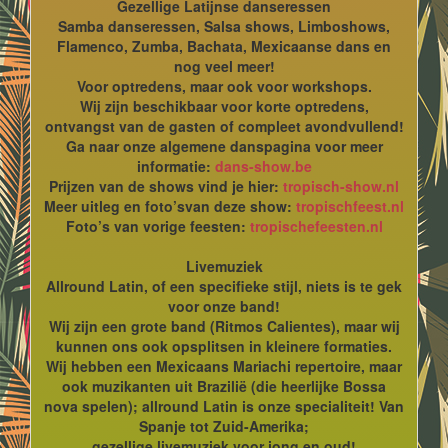
Gezellige Latijnse danseressen
Samba danseressen, Salsa shows, Limboshows,
Flamenco, Zumba, Bachata, Mexicaanse dans en
nog veel meer!
Voor optredens, maar ook voor workshops.
Wij zijn beschikbaar voor korte optredens,
ontvangst van de gasten of compleet avondvullend!
Ga naar onze algemene danspagina voor meer
informatie:
dans-show.be
Prijzen van de shows vind je hier:
tropisch-show.nl
Meer uitleg en foto’svan deze show:
tropischfeest.nl
Foto’s van vorige feesten:
tropischefeesten.nl
Livemuziek
Allround Latin, of een specifieke stijl, niets is te gek
voor onze band!
Wij zijn een grote band (Ritmos Calientes), maar wij
kunnen ons ook opsplitsen in kleinere formaties.
Wij hebben een Mexicaans Mariachi repertoire, maar
ook muzikanten uit Brazilië (die heerlijke Bossa
nova spelen); allround Latin is onze specialiteit! Van
Spanje tot Zuid-Amerika;
gezellige livemuziek voor jong en oud!