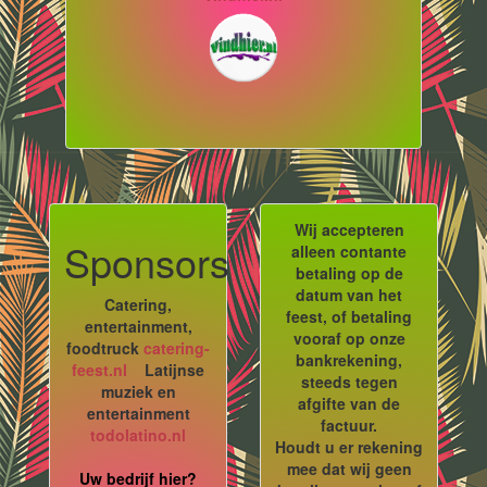
Wij accepteren
Sponsors
alleen contante
betaling op de
datum van het
Catering,
feest, of betaling
entertainment,
vooraf op onze
foodtruck
catering-
bankrekening,
feest.nl
Latijnse
steeds tegen
muziek en
afgifte van de
entertainment
factuur.
todolatino.nl
Houdt u er rekening
mee dat wij geen
Uw bedrijf hier?