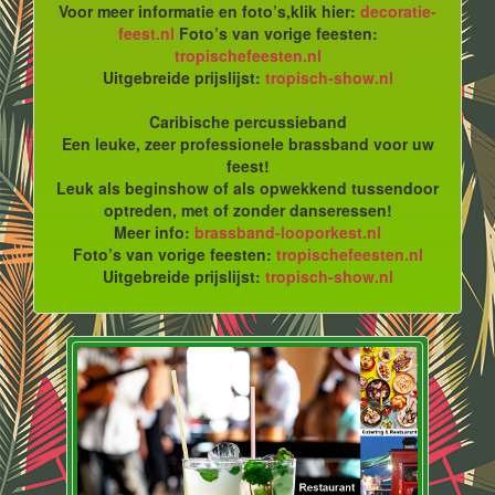
Voor meer informatie en foto’s,klik hier:
decoratie-
feest.nl
Foto’s van vorige feesten:
tropischefeesten.nl
Uitgebreide prijslijst:
tropisch-show.nl
Caribische percussieband
Een leuke, zeer professionele brassband voor uw
feest!
Leuk als beginshow of als opwekkend tussendoor
optreden, met of zonder danseressen!
Meer info:
brassband-looporkest.nl
Foto’s van vorige feesten:
tropischefeesten.nl
Uitgebreide prijslijst:
tropisch-show.nl