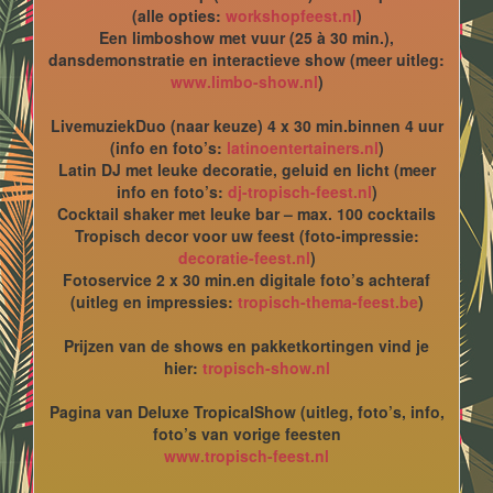
(alle opties:
workshopfeest.nl
)
Een limboshow met vuur (25 à 30 min.),
dansdemonstratie en interactieve show (meer uitleg:
www.limbo-show.nl
)
LivemuziekDuo (naar keuze) 4 x 30 min.binnen 4 uur
(info en foto’s:
latinoentertainers.nl
)
Latin DJ met leuke decoratie, geluid en licht (meer
info en foto’s:
dj-tropisch-feest.nl
)
Cocktail shaker met leuke bar – max. 100 cocktails
Tropisch decor voor uw feest (foto-impressie:
decoratie-feest.nl
)
Fotoservice 2 x 30 min.en digitale foto’s achteraf
(uitleg en impressies:
tropisch-thema-feest.be
)
Prijzen van de shows en pakketkortingen vind je
hier:
tropisch-show.nl
Pagina van Deluxe TropicalShow (uitleg, foto’s, info,
foto’s van vorige feesten
www.tropisch-feest.nl