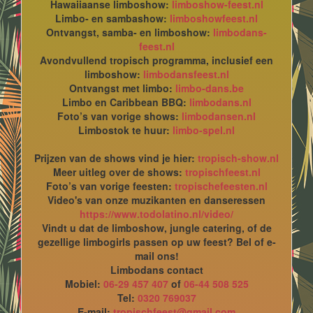
Hawaiiaanse limboshow:
limboshow-feest.nl
Limbo- en sambashow:
limboshowfeest.nl
Ontvangst, samba- en limboshow:
limbodans-
feest.nl
Avondvullend tropisch programma, inclusief een
limboshow:
limbodansfeest.nl
Ontvangst met limbo:
limbo-dans.be
Limbo en Caribbean BBQ:
limbodans.nl
Foto’s van vorige shows:
limbodansen.nl
Limbostok te huur:
limbo-spel.nl
Prijzen van de shows vind je hier:
tropisch-show.nl
Meer uitleg over de shows:
tropischfeest.nl
Foto’s van vorige feesten:
tropischefeesten.nl
Video's van onze muzikanten en danseressen
https://www.todolatino.nl/video/
Vindt u dat de limboshow, jungle catering, of de
gezellige limbogirls passen op uw feest? Bel of e-
mail ons!
Limbodans contact
Mobiel:
06-29 457 407
of
06-44 508 525
Tel:
0320 769037
E-mail:
tropischfeest@gmail.com