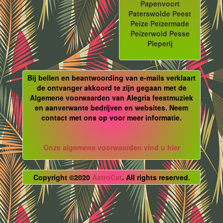
Papenvoort
Paterswolde Peest
Peize Peizermade
Peizerwold Pesse
Pieperij
Bij bellen en beantwoording van e-mails verklaart
de ontvanger akkoord te zijn gegaan met de
Algemene voorwaarden van Alegria feestmuziek
en aanverwante bedrijven en websites. Neem
contact met ons op voor meer informatie.
Onze algemene voorwaarden vind u hier
Copyright ©2020
AstroCat
. All rights reserved.