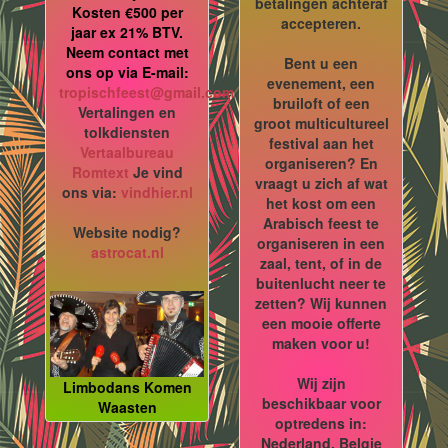
betalingen achteraf
Kosten €500 per
accepteren.
jaar ex 21% BTV.
Neem contact met
Bent u een
ons op via E-mail:
evenement, een
tropischfeest@gmail.com
bruiloft of een
Vertalingen en
groot multicultureel
tolkdiensten
festival aan het
Vertaalbureau
organiseren? En
Romtext
Je vind
vraagt u zich af wat
ons via:
vindhier.nl
het kost om een
Arabisch feest te
Website nodig?
organiseren in een
astrocat.nl
zaal, tent, of in de
buitenlucht neer te
zetten? Wij kunnen
een mooie offerte
maken voor u!
Wij zijn
Limbodans Komen
beschikbaar voor
Waasten
optredens in:
Nederland, Belgie