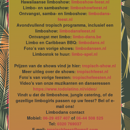
Hawaiiaanse limboshow:
limboshow-feest.nl
Limbo- en sambashow:
limboshowfeest.nl
Ontvangst, samba- en limboshow:
limbodans-
feest.nl
Avondvullend tropisch programma, inclusief een
limboshow:
limbodansfeest.nl
Ontvangst met limbo:
limbo-dans.be
Limbo en Caribbean BBQ:
limbodans.nl
Foto’s van vorige shows:
limbodansen.nl
Limbostok te huur:
limbo-spel.nl
Prijzen van de shows vind je hier:
tropisch-show.nl
Meer uitleg over de shows:
tropischfeest.nl
Foto’s van vorige feesten:
tropischefeesten.nl
Video's van onze muzikanten en danseressen
https://www.todolatino.nl/video/
Vindt u dat de limboshow, jungle catering, of de
gezellige limbogirls passen op uw feest? Bel of e-
mail ons!
Limbodans contact
Mobiel:
06-29 457 407
of
06-44 508 525
Tel:
0320 769037
E-mail:
tropischfeest@gmail.com