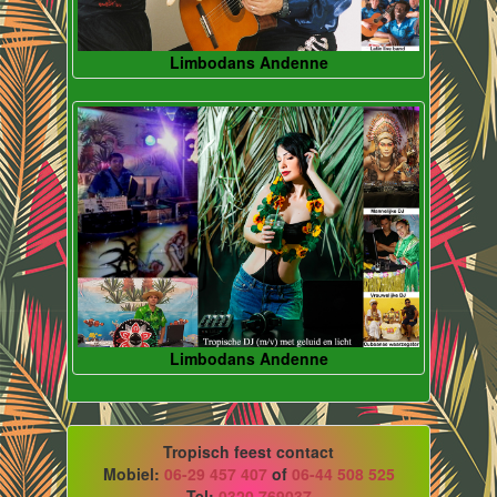
Limbodans Andenne
Limbodans Andenne
Tropisch feest contact
Mobiel:
06-29 457 407
of
06-44 508 525
Tel:
0320 769037