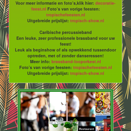
Voor meer informatie en foto’s,klik hier:
decoratie-
feest.nl
Foto’s van vorige feesten:
tropischefeesten.nl
Uitgebreide prijslijst:
tropisch-show.nl
Caribische percussieband
Een leuke, zeer professionele brassband voor uw
feest!
Leuk als beginshow of als opwekkend tussendoor
optreden, met of zonder danseressen!
Meer info:
brassband-looporkest.nl
Foto’s van vorige feesten:
tropischefeesten.nl
Uitgebreide prijslijst:
tropisch-show.nl