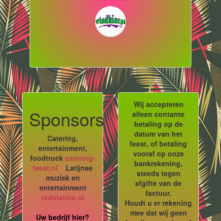
Wij accepteren
Sponsors
alleen contante
betaling op de
datum van het
Catering,
feest, of betaling
entertainment,
vooraf op onze
foodtruck
catering-
bankrekening,
feest.nl
Latijnse
steeds tegen
muziek en
afgifte van de
entertainment
factuur.
todolatino.nl
Houdt u er rekening
mee dat wij geen
Uw bedrijf hier?