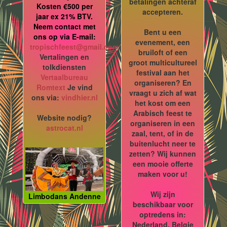
betalingen achteraf
Kosten €500 per
accepteren.
jaar ex 21% BTV.
Neem contact met
Bent u een
ons op via E-mail:
evenement, een
tropischfeest@gmail.com
bruiloft of een
Vertalingen en
groot multicultureel
tolkdiensten
festival aan het
Vertaalbureau
organiseren? En
Romtext
Je vind
vraagt u zich af wat
ons via:
vindhier.nl
het kost om een
Arabisch feest te
Website nodig?
organiseren in een
astrocat.nl
zaal, tent, of in de
buitenlucht neer te
zetten? Wij kunnen
een mooie offerte
maken voor u!
Wij zijn
Limbodans Andenne
beschikbaar voor
optredens in:
Nederland, Belgie