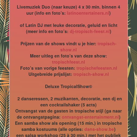
Livemuziek Duo (naar keuze) 4 x 30 min. binnen 4
uur (info en foto’s:
latinoentertainers.nl
)
of Latin DJ met leuke decoratie, geluid en licht
(meer info en foto’s:
dj-tropisch-feest.nl
)
Prijzen van de shows vindt u je hier:
tropisch-
show.nl
Meer uitleg en foto’s van deze show:
tropischfeest.nl
Foto’s van vorige feesten:
tropischefeesten.nl
Uitgebreide prijslijst:
tropisch-show.nl
Deluxe TropicalShow©
2 danseressen, 2 muzikanten, decoratie, een dj en
een cocktailshaker (5 acts)
Ontvangst van de gasten in tropische stijl (ga naar
de ontvangstpagina:
ontvangst-entertainment.nl
)
Een samba show als opening (15 min.) in tropische
samba kostuums (alle opties:
dans-show.be
)
een salsa workshop (25 à 30 min.) met het publiek