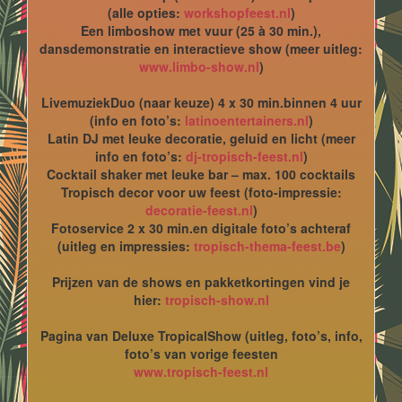
(alle opties:
workshopfeest.nl
)
Een limboshow met vuur (25 à 30 min.),
dansdemonstratie en interactieve show (meer uitleg:
www.limbo-show.nl
)
LivemuziekDuo (naar keuze) 4 x 30 min.binnen 4 uur
(info en foto’s:
latinoentertainers.nl
)
Latin DJ met leuke decoratie, geluid en licht (meer
info en foto’s:
dj-tropisch-feest.nl
)
Cocktail shaker met leuke bar – max. 100 cocktails
Tropisch decor voor uw feest (foto-impressie:
decoratie-feest.nl
)
Fotoservice 2 x 30 min.en digitale foto’s achteraf
(uitleg en impressies:
tropisch-thema-feest.be
)
Prijzen van de shows en pakketkortingen vind je
hier:
tropisch-show.nl
Pagina van Deluxe TropicalShow (uitleg, foto’s, info,
foto’s van vorige feesten
www.tropisch-feest.nl