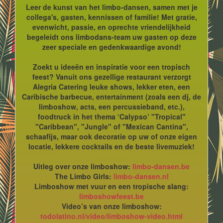
Leer de kunst van het limbo-dansen, samen met je
collega's, gasten, kennissen of familie! Met gratie,
evenwicht, passie, en oprechte vriendelijkheid
begeleidt ons limbodans-team uw gasten op deze
zeer speciale en gedenkwaardige avond!
Zoekt u ideeën en inspiratie voor een tropisch
feest? Vanuit ons gezellige restaurant verzorgt
Alegria Catering leuke shows, lekker eten, een
Caribische barbecue, entertainment (zoals een dj, de
limboshow, acts, een percussieband, etc.),
foodtruck in het thema ‘Calypso’ "Tropical"
"Caribbean", "Jungle" of "Mexican Cantina",
schaafijs, maar ook decoratie op uw of onze eigen
locatie, lekkere cocktails en de beste livemuziek!
Uitleg over onze limboshow:
limbo-dansen.be
The Limbo Girls:
limbo-dansen.nl
Limboshow met vuur en een tropische slang:
limboshowfeest.be
Video’s van onze limboshow:
todolatino.nl/video/limboshow-video.html