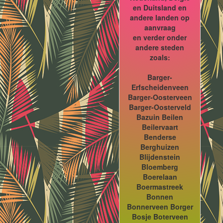
en Duitsland en
andere landen op
aanvraag
en verder onder
andere steden
zoals:
Barger-
Erfscheidenveen
Barger-Oosterveen
Barger-Oosterveld
Bazuin Beilen
Beilervaart
Benderse
Berghuizen
Blijdenstein
Bloemberg
Boerelaan
Boermastreek
Bonnen
Bonnerveen Borger
Bosje Boterveen