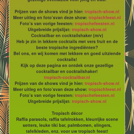
Prijzen van de shows vind je hier:
tropisch-show.nl
Meer uitleg en foto’svan deze show:
tropischfeest.nl
Foto’s van vorige feesten:
tropischefeesten.nl
Uitgebreide prijslijst:
tropisch-show.nl
Cocktailbar en cocktailshaker (m/v)
Heb je zin in lekkere cocktails met vers fruit en de
beste tropische ingrediënten?
Bel ons, en wij komen met lekkere en goed uitziende
cocktails!
Kijk op deze pagina en ontdek onze gezellige
cocktailbar en cocktailshaker!
tropisch-cocktailbar.nl
Prijzen van de shows vind je hier:
tropisch-show.nl
Meer uitleg en foto’svan deze show:
tropischfeest.nl
Foto’s van vorige feesten:
tropischefeesten.nl
Uitgebreide prijslijst:
tropisch-show.nl
Tropisch décor
Raffia parasols, raffia tafelrokken, kleurrijke scene
setters, leuke tiki bar, palmbomen, slingers,
tafelkleden, enz. voor uw tropisch feest!