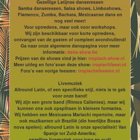
Gezellige Latijnse danseressen
Samba danseressen, Salsa shows, Limboshows,
Flamenco, Zumba, Bachata, Mexicaanse dans en
nog veel meer!
Voor optredens, maar ook voor workshops.
Wij zijn beschikbaar voor korte optredens,
ontvangst van de gasten of compleet avondvullend!
Ga naar onze algemene danspagina voor meer
informatie:
dans-show.be
Prijzen van de shows vind je hier:
tropisch-show.nl
Meer uitleg en foto’svan deze show:
tropischfeest.nl
Foto’s van vorige feesten:
tropischefeesten.nl
Livemuziek
Allround Latin, of een specifieke stijl, niets is te gek
voor onze band!
Wij zijn een grote band (Ritmos Calientes), maar wij
kunnen ons ook opsplitsen in kleinere formaties.
Wij hebben een Mexicaans Mariachi repertoire, maar
ook muzikanten uit Brazilië (die heerlijke Bossa
nova spelen); allround Latin is onze specialiteit! Van
Spanje tot Zuid-Amerika;
gezellige livemuziek voor jong en oud!