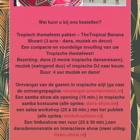
Wat kunt u bij ons bestellen?
Tropisch themafeest pakket – TheTropical Banana
Show© (3 acts - dans, muziek en decor)
Een compacte en voordelige invulling van uw
Tropische themafeest!
Bezetting: dans (2 mooie tropische danseressen),
muziek (swingend duo) of tropische DJ naar keuze.
Duur: 4 uur muziek en dans!
Ontvangst van de gasten in tropische stijl (ga naar
de ontvangstpagina:
ontvangst-entertainment.nl
)
Een samba show als opening (15 min.) in tropische
samba kostuums (alle opties:
dans-show.be
)
een salsa workshop (25 à 30 min.) met het publiek
(alle opties:
workshopfeest.nl
)
Een limboshow met vuur (25 à 30 min.),een
dansdemonstratie en interactieve show (meer uitleg:
limbo-show.nl
)