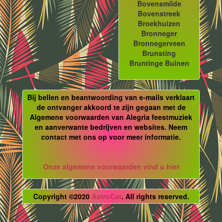
Bovensmilde
Bovenstreek
Broekhuizen
Bronneger
Bronnegerveen
Brunsting
Bruntinge Buinen
Bij bellen en beantwoording van e-mails verklaart
de ontvanger akkoord te zijn gegaan met de
Algemene voorwaarden van Alegria feestmuziek
en aanverwante bedrijven en websites. Neem
contact met ons op voor meer informatie.
Onze algemene voorwaarden vind u hier
Copyright ©2020
AstroCat
. All rights reserved.