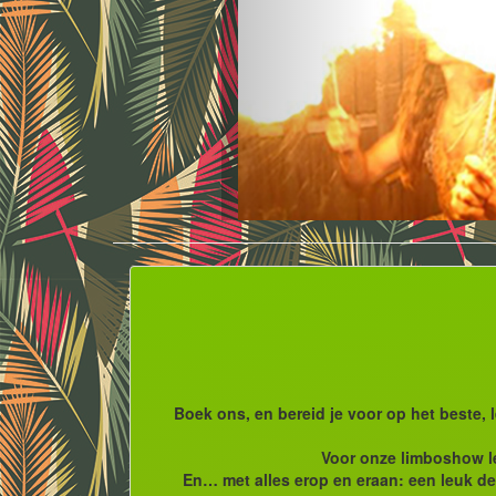
Boek ons, en bereid je voor op het beste,
Voor onze limboshow leg
En… met alles erop en eraan: een leuk dec