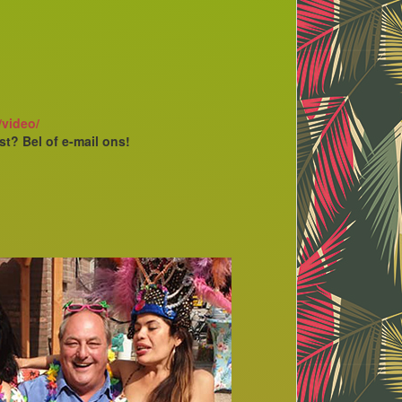
/video/
st? Bel of e-mail ons!