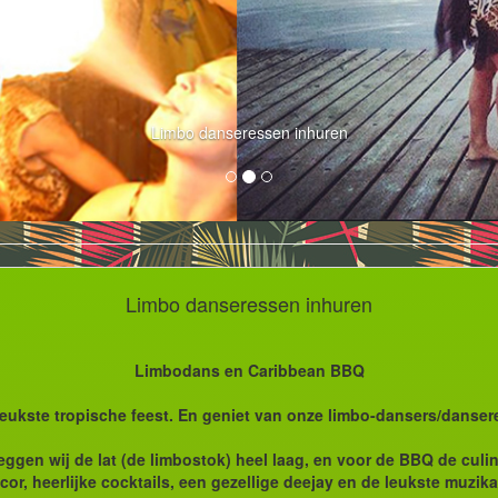
Limbo danseressen inhuren
Limbo danseressen inhuren
Limbodans en Caribbean BBQ
 leukste tropische feest. En geniet van onze limbo-dansers/danse
gen wij de lat (de limbostok) heel laag, en voor de BBQ de culina
or, heerlijke cocktails, een gezellige deejay en de leukste muzika