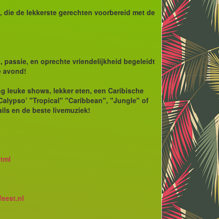
 die de lekkerste gerechten voorbereid met de
, passie, en oprechte vriendelijkheid begeleidt
e avond!
ing leuke shows, lekker eten, een Caribische
‘Calypso’ "Tropical" "Caribbean", "Jungle" of
ils en de beste livemuziek!
html
eest.nl