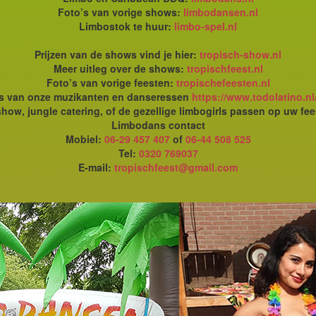
Foto’s van vorige shows:
limbodansen.nl
Limbostok te huur:
limbo-spel.nl
Prijzen van de shows vind je hier:
tropisch-show.nl
Meer uitleg over de shows:
tropischfeest.nl
Foto’s van vorige feesten:
tropischefeesten.nl
's van onze muzikanten en danseressen
https://www.todolatino.nl
how, jungle catering, of de gezellige limbogirls passen op uw fee
Limbodans contact
Mobiel:
06-29 457 407
of
06-44 508 525
Tel:
0320 769037
E-mail:
tropischfeest@gmail.com