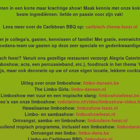
en in een korte maar krachtige show! Maak kennis met onze kok,
beste ingrediënten: liefde en passie voor zijn vak!
Lees meer over de Caribbean BBQ op:
caribisch-thema-feest.nl
je collega's, gasten, kennissen of familie! Met gratie, evenwicht
bodans-team uw gasten op deze zeer speciale en gedenkwaardig
sch feest? Vanuit ons gezellige restaurant verzorgt Alegria Cater
mboshow, acts, een percussieband, etc.), foodtruck in het thema 
js, maar ook decoratie op uw of onze eigen locatie, lekkere cockta
Uitleg over onze limboshow:
limbo-dansen.be
The Limbo Girls:
limbo-dansen.nl
Limboshow met vuur en een tropische slang:
limboshowfeest.be
deo’s van onze limboshow:
todolatino.nl/video/limboshow-video.
Hawaiiaanse limboshow:
limboshow-feest.nl
Limbo- en sambashow:
limboshowfeest.nl
Ontvangst, samba- en limboshow:
limbodans-feest.nl
ullend tropisch programma, inclusief een limboshow:
limbodansf
Ontvangst met limbo:
limbo-dans.be
Limbo en Caribbean BBQ:
limbodans.nl