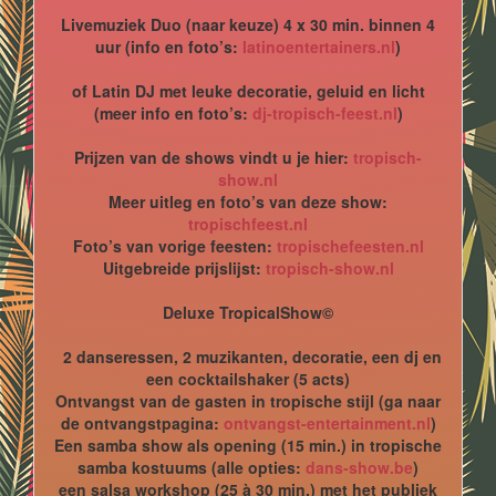
Livemuziek Duo (naar keuze) 4 x 30 min. binnen 4
uur (info en foto’s:
latinoentertainers.nl
)
of Latin DJ met leuke decoratie, geluid en licht
(meer info en foto’s:
dj-tropisch-feest.nl
)
Prijzen van de shows vindt u je hier:
tropisch-
show.nl
Meer uitleg en foto’s van deze show:
tropischfeest.nl
Foto’s van vorige feesten:
tropischefeesten.nl
Uitgebreide prijslijst:
tropisch-show.nl
Deluxe TropicalShow©
2 danseressen, 2 muzikanten, decoratie, een dj en
een cocktailshaker (5 acts)
Ontvangst van de gasten in tropische stijl (ga naar
de ontvangstpagina:
ontvangst-entertainment.nl
)
Een samba show als opening (15 min.) in tropische
samba kostuums (alle opties:
dans-show.be
)
een salsa workshop (25 à 30 min.) met het publiek