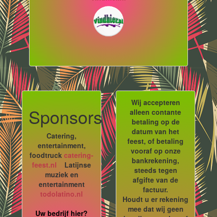
Wij accepteren
Sponsors
alleen contante
betaling op de
datum van het
Catering,
feest, of betaling
entertainment,
vooraf op onze
foodtruck
catering-
bankrekening,
feest.nl
Latijnse
steeds tegen
muziek en
afgifte van de
entertainment
factuur.
todolatino.nl
Houdt u er rekening
mee dat wij geen
Uw bedrijf hier?