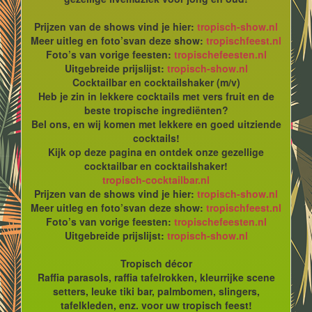
Prijzen van de shows vind je hier:
tropisch-show.nl
Meer uitleg en foto’svan deze show:
tropischfeest.nl
Foto’s van vorige feesten:
tropischefeesten.nl
Uitgebreide prijslijst:
tropisch-show.nl
Cocktailbar en cocktailshaker (m/v)
Heb je zin in lekkere cocktails met vers fruit en de
beste tropische ingrediënten?
Bel ons, en wij komen met lekkere en goed uitziende
cocktails!
Kijk op deze pagina en ontdek onze gezellige
cocktailbar en cocktailshaker!
tropisch-cocktailbar.nl
Prijzen van de shows vind je hier:
tropisch-show.nl
Meer uitleg en foto’svan deze show:
tropischfeest.nl
Foto’s van vorige feesten:
tropischefeesten.nl
Uitgebreide prijslijst:
tropisch-show.nl
Tropisch décor
Raffia parasols, raffia tafelrokken, kleurrijke scene
setters, leuke tiki bar, palmbomen, slingers,
tafelkleden, enz. voor uw tropisch feest!