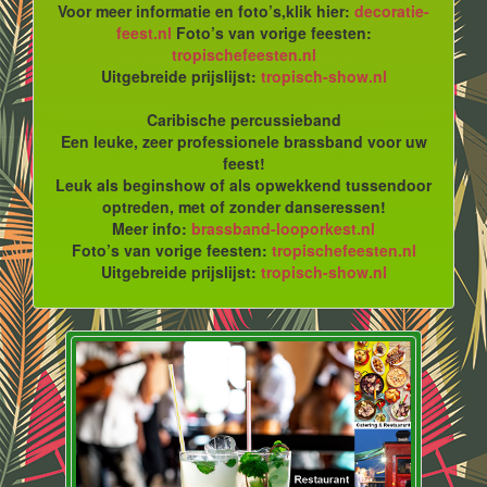
Voor meer informatie en foto’s,klik hier:
decoratie-
feest.nl
Foto’s van vorige feesten:
tropischefeesten.nl
Uitgebreide prijslijst:
tropisch-show.nl
Caribische percussieband
Een leuke, zeer professionele brassband voor uw
feest!
Leuk als beginshow of als opwekkend tussendoor
optreden, met of zonder danseressen!
Meer info:
brassband-looporkest.nl
Foto’s van vorige feesten:
tropischefeesten.nl
Uitgebreide prijslijst:
tropisch-show.nl