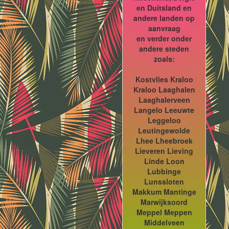
en Duitsland en
andere landen op
aanvraag
en verder onder
andere steden
zoals:
Kostvlies Kraloo
Kraloo Laaghalen
Laaghalerveen
Langelo Leeuwte
Leggeloo
Leutingewolde
Lhee Lheebroek
Lieveren Lieving
Linde Loon
Lubbinge
Lunssloten
Makkum Mantinge
Marwijksoord
Meppel Meppen
Middelveen