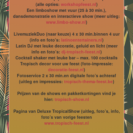
(alle opties:
workshopfeest.nl
)
Een limboshow met vuur (25 à 30 min.),
dansdemonstratie en interactieve show (meer uitleg:
www.limbo-show.nl
)
LivemuziekDuo (naar keuze) 4 x 30 min.binnen 4 uur
(info en foto’s:
latinoentertainers.nl
)
Latin DJ met leuke decoratie, geluid en licht (meer
info en foto’s:
dj-tropisch-feest.nl
)
Cocktail shaker met leuke bar – max. 100 cocktails
Tropisch decor voor uw feest (foto-impressie:
decoratie-feest.nl
)
Fotoservice 2 x 30 min.en digitale foto’s achteraf
(uitleg en impressies:
tropisch-thema-feest.be
)
Prijzen van de shows en pakketkortingen vind je
hier:
tropisch-show.nl
Pagina van Deluxe TropicalShow (uitleg, foto’s, info,
foto’s van vorige feesten
www.tropisch-feest.nl