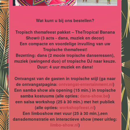
Wat kunt u bij ons bestellen?
Tropisch themafeest pakket – TheTropical Banana
Show© (3 acts - dans, muziek en decor)
Een compacte en voordelige invulling van uw
Tropische themafeest!
Bezetting: dans (2 mooie tropische danseressen),
muziek (swingend duo) of tropische DJ naar keuze.
Duur: 4 uur muziek en dans!
Ontvangst van de gasten in tropische stijl (ga naar
de ontvangstpagina:
ontvangst-entertainment.nl
)
Een samba show als opening (15 min.) in tropische
samba kostuums (alle opties:
dans-show.be
)
een salsa workshop (25 à 30 min.) met het publiek
(alle opties:
workshopfeest.nl
)
Een limboshow met vuur (25 à 30 min.),een
dansdemonstratie en interactieve show (meer uitleg:
limbo-show.nl
)