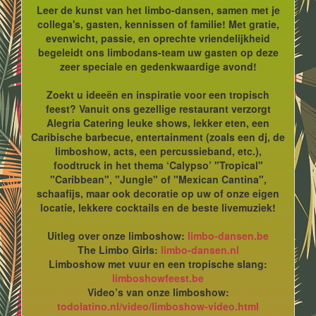
Leer de kunst van het limbo-dansen, samen met je
collega's, gasten, kennissen of familie! Met gratie,
evenwicht, passie, en oprechte vriendelijkheid
begeleidt ons limbodans-team uw gasten op deze
zeer speciale en gedenkwaardige avond!
Zoekt u ideeën en inspiratie voor een tropisch
feest? Vanuit ons gezellige restaurant verzorgt
Alegria Catering leuke shows, lekker eten, een
Caribische barbecue, entertainment (zoals een dj, de
limboshow, acts, een percussieband, etc.),
foodtruck in het thema ‘Calypso’ "Tropical"
"Caribbean", "Jungle" of "Mexican Cantina",
schaafijs, maar ook decoratie op uw of onze eigen
locatie, lekkere cocktails en de beste livemuziek!
Uitleg over onze limboshow:
limbo-dansen.be
The Limbo Girls:
limbo-dansen.nl
Limboshow met vuur en een tropische slang:
limboshowfeest.be
Video’s van onze limboshow:
todolatino.nl/video/limboshow-video.html