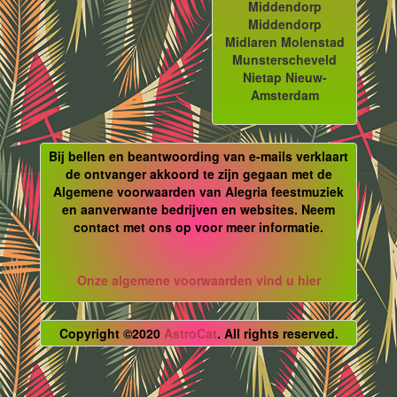
Middendorp
Middendorp
Midlaren Molenstad
Munsterscheveld
Nietap Nieuw-
Amsterdam
Bij bellen en beantwoording van e-mails verklaart
de ontvanger akkoord te zijn gegaan met de
Algemene voorwaarden van Alegria feestmuziek
en aanverwante bedrijven en websites. Neem
contact met ons op voor meer informatie.
Onze algemene voorwaarden vind u hier
Copyright ©2020
AstroCat
. All rights reserved.