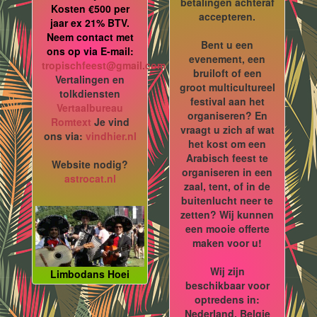
betalingen achteraf
Kosten €500 per
accepteren.
jaar ex 21% BTV.
Neem contact met
Bent u een
ons op via E-mail:
evenement, een
tropischfeest@gmail.com
bruiloft of een
Vertalingen en
groot multicultureel
tolkdiensten
festival aan het
Vertaalbureau
organiseren? En
Romtext
Je vind
vraagt u zich af wat
ons via:
vindhier.nl
het kost om een
Arabisch feest te
Website nodig?
organiseren in een
astrocat.nl
zaal, tent, of in de
buitenlucht neer te
zetten? Wij kunnen
een mooie offerte
maken voor u!
Wij zijn
Limbodans Hoei
beschikbaar voor
optredens in:
Nederland, Belgie