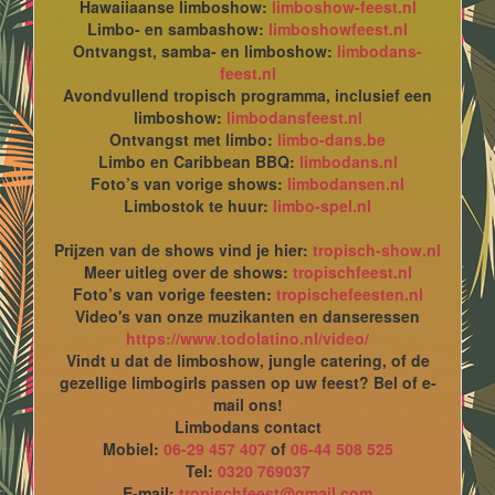
Hawaiiaanse limboshow:
limboshow-feest.nl
Limbo- en sambashow:
limboshowfeest.nl
Ontvangst, samba- en limboshow:
limbodans-
feest.nl
Avondvullend tropisch programma, inclusief een
limboshow:
limbodansfeest.nl
Ontvangst met limbo:
limbo-dans.be
Limbo en Caribbean BBQ:
limbodans.nl
Foto’s van vorige shows:
limbodansen.nl
Limbostok te huur:
limbo-spel.nl
Prijzen van de shows vind je hier:
tropisch-show.nl
Meer uitleg over de shows:
tropischfeest.nl
Foto’s van vorige feesten:
tropischefeesten.nl
Video's van onze muzikanten en danseressen
https://www.todolatino.nl/video/
Vindt u dat de limboshow, jungle catering, of de
gezellige limbogirls passen op uw feest? Bel of e-
mail ons!
Limbodans contact
Mobiel:
06-29 457 407
of
06-44 508 525
Tel:
0320 769037
E-mail:
tropischfeest@gmail.com