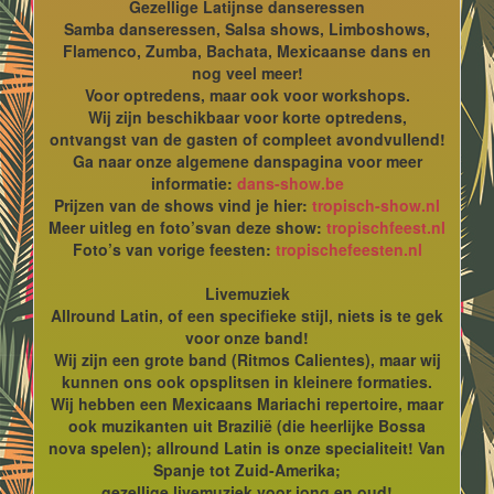
Gezellige Latijnse danseressen
Samba danseressen, Salsa shows, Limboshows,
Flamenco, Zumba, Bachata, Mexicaanse dans en
nog veel meer!
Voor optredens, maar ook voor workshops.
Wij zijn beschikbaar voor korte optredens,
ontvangst van de gasten of compleet avondvullend!
Ga naar onze algemene danspagina voor meer
informatie:
dans-show.be
Prijzen van de shows vind je hier:
tropisch-show.nl
Meer uitleg en foto’svan deze show:
tropischfeest.nl
Foto’s van vorige feesten:
tropischefeesten.nl
Livemuziek
Allround Latin, of een specifieke stijl, niets is te gek
voor onze band!
Wij zijn een grote band (Ritmos Calientes), maar wij
kunnen ons ook opsplitsen in kleinere formaties.
Wij hebben een Mexicaans Mariachi repertoire, maar
ook muzikanten uit Brazilië (die heerlijke Bossa
nova spelen); allround Latin is onze specialiteit! Van
Spanje tot Zuid-Amerika;
gezellige livemuziek voor jong en oud!