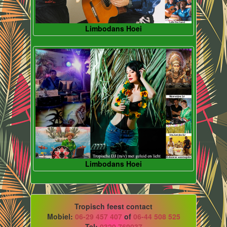
Limbodans Hoei
Limbodans Hoei
Tropisch feest contact
Mobiel:
06-29 457 407
of
06-44 508 525
Tel:
0320 769037