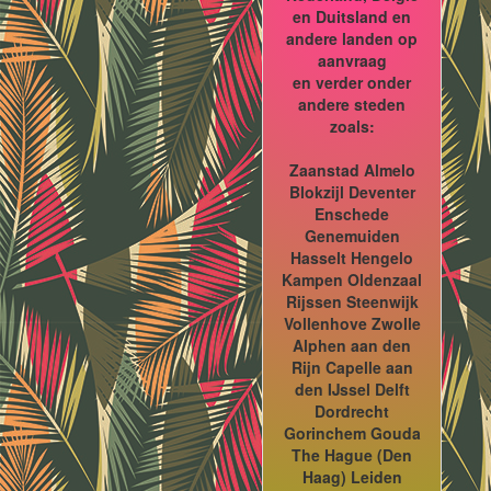
en Duitsland en
andere landen op
aanvraag
en verder onder
andere steden
zoals:
Zaanstad Almelo
Blokzijl Deventer
Enschede
Genemuiden
Hasselt Hengelo
Kampen Oldenzaal
Rijssen Steenwijk
Vollenhove Zwolle
Alphen aan den
Rijn Capelle aan
den IJssel Delft
Dordrecht
Gorinchem Gouda
The Hague (Den
Haag) Leiden