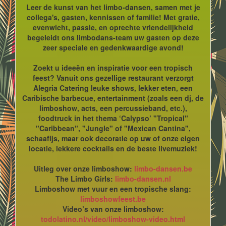
Leer de kunst van het limbo-dansen, samen met je
collega's, gasten, kennissen of familie! Met gratie,
evenwicht, passie, en oprechte vriendelijkheid
begeleidt ons limbodans-team uw gasten op deze
zeer speciale en gedenkwaardige avond!
Zoekt u ideeën en inspiratie voor een tropisch
feest? Vanuit ons gezellige restaurant verzorgt
Alegria Catering leuke shows, lekker eten, een
Caribische barbecue, entertainment (zoals een dj, de
limboshow, acts, een percussieband, etc.),
foodtruck in het thema ‘Calypso’ "Tropical"
"Caribbean", "Jungle" of "Mexican Cantina",
schaafijs, maar ook decoratie op uw of onze eigen
locatie, lekkere cocktails en de beste livemuziek!
Uitleg over onze limboshow:
limbo-dansen.be
The Limbo Girls:
limbo-dansen.nl
Limboshow met vuur en een tropische slang:
limboshowfeest.be
Video’s van onze limboshow:
todolatino.nl/video/limboshow-video.html