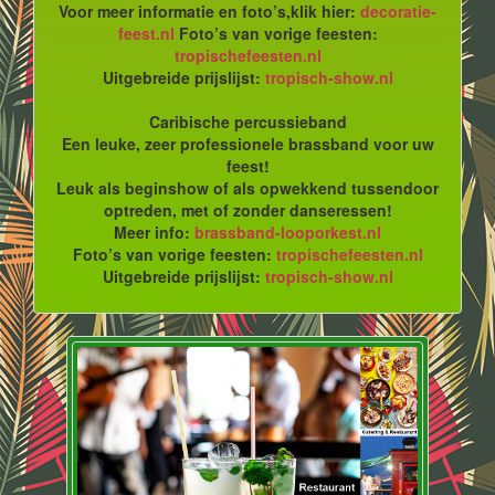
Voor meer informatie en foto’s,klik hier:
decoratie-
feest.nl
Foto’s van vorige feesten:
tropischefeesten.nl
Uitgebreide prijslijst:
tropisch-show.nl
Caribische percussieband
Een leuke, zeer professionele brassband voor uw
feest!
Leuk als beginshow of als opwekkend tussendoor
optreden, met of zonder danseressen!
Meer info:
brassband-looporkest.nl
Foto’s van vorige feesten:
tropischefeesten.nl
Uitgebreide prijslijst:
tropisch-show.nl