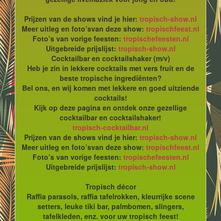
Prijzen van de shows vind je hier:
tropisch-show.nl
Meer uitleg en foto’svan deze show:
tropischfeest.nl
Foto’s van vorige feesten:
tropischefeesten.nl
Uitgebreide prijslijst:
tropisch-show.nl
Cocktailbar en cocktailshaker (m/v)
Heb je zin in lekkere cocktails met vers fruit en de
beste tropische ingrediënten?
Bel ons, en wij komen met lekkere en goed uitziende
cocktails!
Kijk op deze pagina en ontdek onze gezellige
cocktailbar en cocktailshaker!
tropisch-cocktailbar.nl
Prijzen van de shows vind je hier:
tropisch-show.nl
Meer uitleg en foto’svan deze show:
tropischfeest.nl
Foto’s van vorige feesten:
tropischefeesten.nl
Uitgebreide prijslijst:
tropisch-show.nl
Tropisch décor
Raffia parasols, raffia tafelrokken, kleurrijke scene
setters, leuke tiki bar, palmbomen, slingers,
tafelkleden, enz. voor uw tropisch feest!