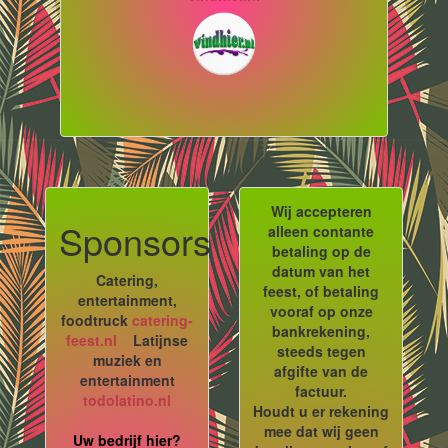
Wij accepteren
Sponsors
alleen contante
betaling op de
datum van het
Catering,
feest, of betaling
entertainment,
vooraf op onze
foodtruck
catering-
bankrekening,
feest.nl
Latijnse
steeds tegen
muziek en
afgifte van de
entertainment
factuur.
todolatino.nl
Houdt u er rekening
mee dat wij geen
Uw bedrijf hier?