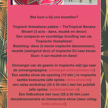
Wat kunt u bij ons bestellen?
Tropisch themafeest pakket – TheTropical Banana
Show© (3 acts - dans, muziek en decor)
Een compacte en voordelige invulling van uw
Tropische themafeest!
Bezetting: dans (2 mooie tropische danseressen),
muziek (swingend duo) of tropische DJ naar keuze.
Duur: 4 uur muziek en dans!
Ontvangst van de gasten in tropische stijl (ga naar
de ontvangstpagina:
ontvangst-entertainment.nl
)
Een samba show als opening (15 min.) in tropische
samba kostuums (alle opties:
dans-show.be
)
een salsa workshop (25 à 30 min.) met het publiek
(alle opties:
workshopfeest.nl
)
Een limboshow met vuur (25 à 30 min.),een
dansdemonstratie en interactieve show (meer uitleg:
limbo-show.nl
)