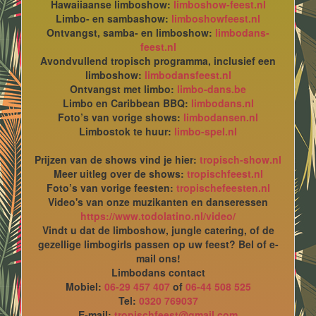
Hawaiiaanse limboshow:
limboshow-feest.nl
Limbo- en sambashow:
limboshowfeest.nl
Ontvangst, samba- en limboshow:
limbodans-
feest.nl
Avondvullend tropisch programma, inclusief een
limboshow:
limbodansfeest.nl
Ontvangst met limbo:
limbo-dans.be
Limbo en Caribbean BBQ:
limbodans.nl
Foto’s van vorige shows:
limbodansen.nl
Limbostok te huur:
limbo-spel.nl
Prijzen van de shows vind je hier:
tropisch-show.nl
Meer uitleg over de shows:
tropischfeest.nl
Foto’s van vorige feesten:
tropischefeesten.nl
Video's van onze muzikanten en danseressen
https://www.todolatino.nl/video/
Vindt u dat de limboshow, jungle catering, of de
gezellige limbogirls passen op uw feest? Bel of e-
mail ons!
Limbodans contact
Mobiel:
06-29 457 407
of
06-44 508 525
Tel:
0320 769037
E-mail:
tropischfeest@gmail.com