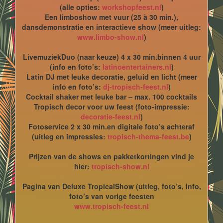
(alle opties:
workshopfeest.nl
)
Een limboshow met vuur (25 à 30 min.),
dansdemonstratie en interactieve show (meer uitleg:
www.limbo-show.nl
)
LivemuziekDuo (naar keuze) 4 x 30 min.binnen 4 uur
(info en foto’s:
latinoentertainers.nl
)
Latin DJ met leuke decoratie, geluid en licht (meer
info en foto’s:
dj-tropisch-feest.nl
)
Cocktail shaker met leuke bar – max. 100 cocktails
Tropisch decor voor uw feest (foto-impressie:
decoratie-feest.nl
)
Fotoservice 2 x 30 min.en digitale foto’s achteraf
(uitleg en impressies:
tropisch-thema-feest.be
)
Prijzen van de shows en pakketkortingen vind je
hier:
tropisch-show.nl
Pagina van Deluxe TropicalShow (uitleg, foto’s, info,
foto’s van vorige feesten
www.tropisch-feest.nl