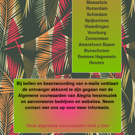
Maassluis
Rotterdam
Schiedam
Spijkenisse
Vlaardingen
Voorburg
Zoetermeer
Amersfoort Baarn
Bunschoten
Eemnes Hagestein
Houten
Bij bellen en beantwoording van e-mails verklaart
de ontvanger akkoord te zijn gegaan met de
Algemene voorwaarden van Alegria feestmuziek
en aanverwante bedrijven en websites. Neem
contact met ons op voor meer informatie.
Onze algemene voorwaarden vind u hier