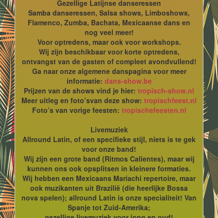
Gezellige Latijnse danseressen
Samba danseressen, Salsa shows, Limboshows,
Flamenco, Zumba, Bachata, Mexicaanse dans en
nog veel meer!
Voor optredens, maar ook voor workshops.
Wij zijn beschikbaar voor korte optredens,
ontvangst van de gasten of compleet avondvullend!
Ga naar onze algemene danspagina voor meer
informatie:
dans-show.be
Prijzen van de shows vind je hier:
tropisch-show.nl
Meer uitleg en foto’svan deze show:
tropischfeest.nl
Foto’s van vorige feesten:
tropischefeesten.nl
Livemuziek
Allround Latin, of een specifieke stijl, niets is te gek
voor onze band!
Wij zijn een grote band (Ritmos Calientes), maar wij
kunnen ons ook opsplitsen in kleinere formaties.
Wij hebben een Mexicaans Mariachi repertoire, maar
ook muzikanten uit Brazilië (die heerlijke Bossa
nova spelen); allround Latin is onze specialiteit! Van
Spanje tot Zuid-Amerika;
gezellige livemuziek voor jong en oud!