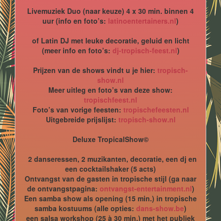
Livemuziek Duo (naar keuze) 4 x 30 min. binnen 4
uur (info en foto’s:
latinoentertainers.nl
)
of Latin DJ met leuke decoratie, geluid en licht
(meer info en foto’s:
dj-tropisch-feest.nl
)
Prijzen van de shows vindt u je hier:
tropisch-
show.nl
Meer uitleg en foto’s van deze show:
tropischfeest.nl
Foto’s van vorige feesten:
tropischefeesten.nl
Uitgebreide prijslijst:
tropisch-show.nl
Deluxe TropicalShow©
2 danseressen, 2 muzikanten, decoratie, een dj en
een cocktailshaker (5 acts)
Ontvangst van de gasten in tropische stijl (ga naar
de ontvangstpagina:
ontvangst-entertainment.nl
)
Een samba show als opening (15 min.) in tropische
samba kostuums (alle opties:
dans-show.be
)
een salsa workshop (25 à 30 min.) met het publiek