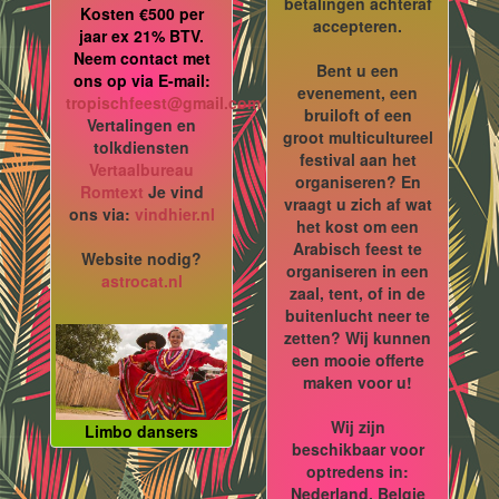
betalingen achteraf
Kosten €500 per
accepteren.
jaar ex 21% BTV.
Neem contact met
Bent u een
ons op via E-mail:
evenement, een
tropischfeest@gmail.com
bruiloft of een
Vertalingen en
groot multicultureel
tolkdiensten
festival aan het
Vertaalbureau
organiseren? En
Romtext
Je vind
vraagt u zich af wat
ons via:
vindhier.nl
het kost om een
Arabisch feest te
Website nodig?
organiseren in een
astrocat.nl
zaal, tent, of in de
buitenlucht neer te
zetten? Wij kunnen
een mooie offerte
maken voor u!
Wij zijn
Limbo dansers
beschikbaar voor
optredens in:
Nederland, Belgie