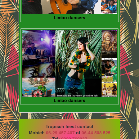
Limbo dansers
Limbo dansers
Tropisch feest contact
Mobiel:
06-29 457 407
of
06-44 508 525
Tel:
0320 769037