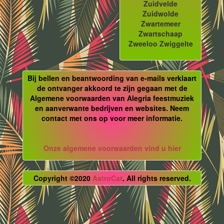
Zuidvelde
Zuidwolde
Zwartemeer
Zwartschaap
Zweeloo Zwiggelte
Bij bellen en beantwoording van e-mails verklaart
de ontvanger akkoord te zijn gegaan met de
Algemene voorwaarden van Alegria feestmuziek
en aanverwante bedrijven en websites. Neem
contact met ons op voor meer informatie.
Onze algemene voorwaarden vind u hier
Copyright ©2020
AstroCat
. All rights reserved.