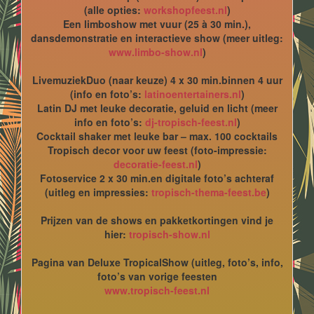
(alle opties:
workshopfeest.nl
)
Een limboshow met vuur (25 à 30 min.),
dansdemonstratie en interactieve show (meer uitleg:
www.limbo-show.nl
)
LivemuziekDuo (naar keuze) 4 x 30 min.binnen 4 uur
(info en foto’s:
latinoentertainers.nl
)
Latin DJ met leuke decoratie, geluid en licht (meer
info en foto’s:
dj-tropisch-feest.nl
)
Cocktail shaker met leuke bar – max. 100 cocktails
Tropisch decor voor uw feest (foto-impressie:
decoratie-feest.nl
)
Fotoservice 2 x 30 min.en digitale foto’s achteraf
(uitleg en impressies:
tropisch-thema-feest.be
)
Prijzen van de shows en pakketkortingen vind je
hier:
tropisch-show.nl
Pagina van Deluxe TropicalShow (uitleg, foto’s, info,
foto’s van vorige feesten
www.tropisch-feest.nl