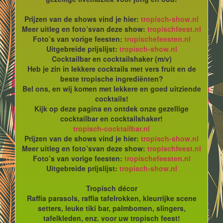
Prijzen van de shows vind je hier:
tropisch-show.nl
Meer uitleg en foto’svan deze show:
tropischfeest.nl
Foto’s van vorige feesten:
tropischefeesten.nl
Uitgebreide prijslijst:
tropisch-show.nl
Cocktailbar en cocktailshaker (m/v)
Heb je zin in lekkere cocktails met vers fruit en de
beste tropische ingrediënten?
Bel ons, en wij komen met lekkere en goed uitziende
cocktails!
Kijk op deze pagina en ontdek onze gezellige
cocktailbar en cocktailshaker!
tropisch-cocktailbar.nl
Prijzen van de shows vind je hier:
tropisch-show.nl
Meer uitleg en foto’svan deze show:
tropischfeest.nl
Foto’s van vorige feesten:
tropischefeesten.nl
Uitgebreide prijslijst:
tropisch-show.nl
Tropisch décor
Raffia parasols, raffia tafelrokken, kleurrijke scene
setters, leuke tiki bar, palmbomen, slingers,
tafelkleden, enz. voor uw tropisch feest!