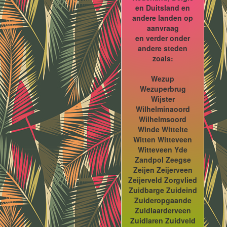
en Duitsland en
andere landen op
aanvraag
en verder onder
andere steden
zoals:
Wezup
Wezuperbrug
Wijster
Wilhelminaoord
Wilhelmsoord
Winde Wittelte
Witten Witteveen
Witteveen Yde
Zandpol Zeegse
Zeijen Zeijerveen
Zeijerveld Zorgvlied
Zuidbarge Zuideind
Zuideropgaande
Zuidlaarderveen
Zuidlaren Zuidveld