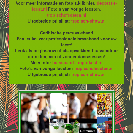
Voor meer informatie en foto’s,klik hier:
decoratie-
feest.nl
Foto’s van vorige feesten:
tropischefeesten.nl
Uitgebreide prijslijst:
tropisch-show.nl
Caribische percussieband
Een leuke, zeer professionele brassband voor uw
feest!
Leuk als beginshow of als opwekkend tussendoor
optreden, met of zonder danseressen!
Meer info:
brassband-looporkest.nl
Foto’s van vorige feesten:
tropischefeesten.nl
Uitgebreide prijslijst:
tropisch-show.nl