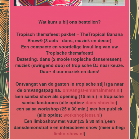
Wat kunt u bij ons bestellen?
Tropisch themafeest pakket – TheTropical Banana
Show© (3 acts - dans, muziek en decor)
Een compacte en voordelige invulling van uw
Tropische themafeest!
Bezetting: dans (2 mooie tropische danseressen),
muziek (swingend duo) of tropische DJ naar keuze.
Duur: 4 uur muziek en dans!
Ontvangst van de gasten in tropische stijl (ga naar
de ontvangstpagina:
ontvangst-entertainment.nl
)
Een samba show als opening (15 min.) in tropische
samba kostuums (alle opties:
dans-show.be
)
een salsa workshop (25 à 30 min.) met het publiek
(alle opties:
workshopfeest.nl
)
Een limboshow met vuur (25 à 30 min.),een
dansdemonstratie en interactieve show (meer uitleg:
limbo-show.nl
)