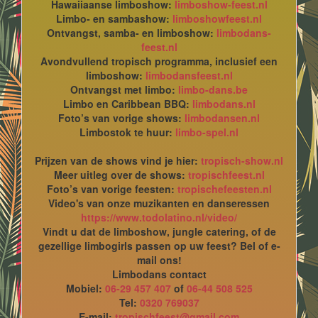
Hawaiiaanse limboshow:
limboshow-feest.nl
Limbo- en sambashow:
limboshowfeest.nl
Ontvangst, samba- en limboshow:
limbodans-
feest.nl
Avondvullend tropisch programma, inclusief een
limboshow:
limbodansfeest.nl
Ontvangst met limbo:
limbo-dans.be
Limbo en Caribbean BBQ:
limbodans.nl
Foto’s van vorige shows:
limbodansen.nl
Limbostok te huur:
limbo-spel.nl
Prijzen van de shows vind je hier:
tropisch-show.nl
Meer uitleg over de shows:
tropischfeest.nl
Foto’s van vorige feesten:
tropischefeesten.nl
Video's van onze muzikanten en danseressen
https://www.todolatino.nl/video/
Vindt u dat de limboshow, jungle catering, of de
gezellige limbogirls passen op uw feest? Bel of e-
mail ons!
Limbodans contact
Mobiel:
06-29 457 407
of
06-44 508 525
Tel:
0320 769037
E-mail:
tropischfeest@gmail.com