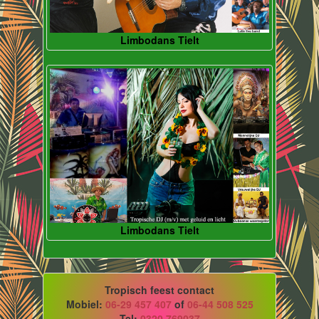
Limbodans Tielt
Limbodans Tielt
Tropisch feest contact
Mobiel:
06-29 457 407
of
06-44 508 525
Tel:
0320 769037