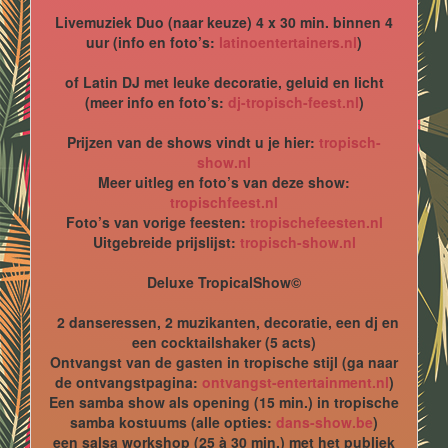
Livemuziek Duo (naar keuze) 4 x 30 min. binnen 4
uur (info en foto’s:
latinoentertainers.nl
)
of Latin DJ met leuke decoratie, geluid en licht
(meer info en foto’s:
dj-tropisch-feest.nl
)
Prijzen van de shows vindt u je hier:
tropisch-
show.nl
Meer uitleg en foto’s van deze show:
tropischfeest.nl
Foto’s van vorige feesten:
tropischefeesten.nl
Uitgebreide prijslijst:
tropisch-show.nl
Deluxe TropicalShow©
2 danseressen, 2 muzikanten, decoratie, een dj en
een cocktailshaker (5 acts)
Ontvangst van de gasten in tropische stijl (ga naar
de ontvangstpagina:
ontvangst-entertainment.nl
)
Een samba show als opening (15 min.) in tropische
samba kostuums (alle opties:
dans-show.be
)
een salsa workshop (25 à 30 min.) met het publiek