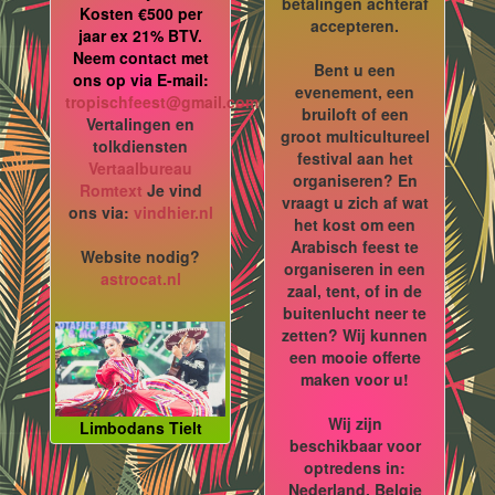
betalingen achteraf
Kosten €500 per
accepteren.
jaar ex 21% BTV.
Neem contact met
Bent u een
ons op via E-mail:
evenement, een
tropischfeest@gmail.com
bruiloft of een
Vertalingen en
groot multicultureel
tolkdiensten
festival aan het
Vertaalbureau
organiseren? En
Romtext
Je vind
vraagt u zich af wat
ons via:
vindhier.nl
het kost om een
Arabisch feest te
Website nodig?
organiseren in een
astrocat.nl
zaal, tent, of in de
buitenlucht neer te
zetten? Wij kunnen
een mooie offerte
maken voor u!
Wij zijn
Limbodans Tielt
beschikbaar voor
optredens in:
Nederland, Belgie