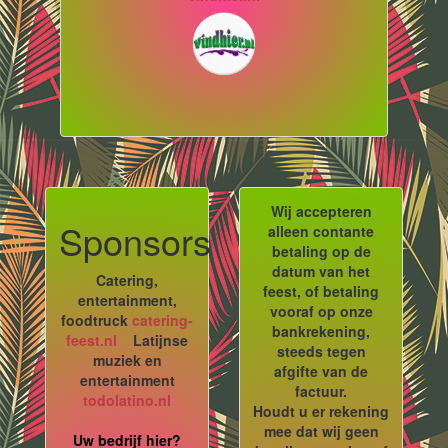
Wij accepteren
Sponsors
alleen contante
betaling op de
datum van het
Catering,
feest, of betaling
entertainment,
vooraf op onze
foodtruck
catering-
bankrekening,
feest.nl
Latijnse
steeds tegen
muziek en
afgifte van de
entertainment
factuur.
todolatino.nl
Houdt u er rekening
mee dat wij geen
Uw bedrijf hier?