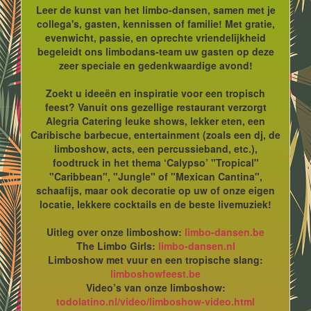
Leer de kunst van het limbo-dansen, samen met je
collega's, gasten, kennissen of familie! Met gratie,
evenwicht, passie, en oprechte vriendelijkheid
begeleidt ons limbodans-team uw gasten op deze
zeer speciale en gedenkwaardige avond!
Zoekt u ideeën en inspiratie voor een tropisch
feest? Vanuit ons gezellige restaurant verzorgt
Alegria Catering leuke shows, lekker eten, een
Caribische barbecue, entertainment (zoals een dj, de
limboshow, acts, een percussieband, etc.),
foodtruck in het thema ‘Calypso’ "Tropical"
"Caribbean", "Jungle" of "Mexican Cantina",
schaafijs, maar ook decoratie op uw of onze eigen
locatie, lekkere cocktails en de beste livemuziek!
Uitleg over onze limboshow:
limbo-dansen.be
The Limbo Girls:
limbo-dansen.nl
Limboshow met vuur en een tropische slang:
limboshowfeest.be
Video’s van onze limboshow:
todolatino.nl/video/limboshow-video.html