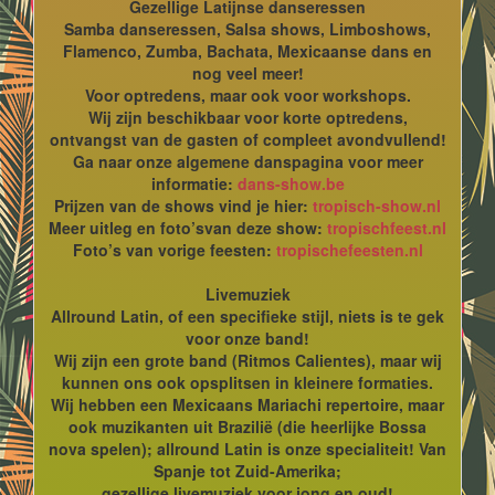
Gezellige Latijnse danseressen
Samba danseressen, Salsa shows, Limboshows,
Flamenco, Zumba, Bachata, Mexicaanse dans en
nog veel meer!
Voor optredens, maar ook voor workshops.
Wij zijn beschikbaar voor korte optredens,
ontvangst van de gasten of compleet avondvullend!
Ga naar onze algemene danspagina voor meer
informatie:
dans-show.be
Prijzen van de shows vind je hier:
tropisch-show.nl
Meer uitleg en foto’svan deze show:
tropischfeest.nl
Foto’s van vorige feesten:
tropischefeesten.nl
Livemuziek
Allround Latin, of een specifieke stijl, niets is te gek
voor onze band!
Wij zijn een grote band (Ritmos Calientes), maar wij
kunnen ons ook opsplitsen in kleinere formaties.
Wij hebben een Mexicaans Mariachi repertoire, maar
ook muzikanten uit Brazilië (die heerlijke Bossa
nova spelen); allround Latin is onze specialiteit! Van
Spanje tot Zuid-Amerika;
gezellige livemuziek voor jong en oud!