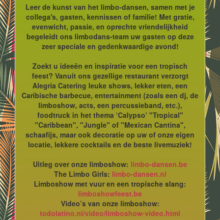
Leer de kunst van het limbo-dansen, samen met je
collega's, gasten, kennissen of familie! Met gratie,
evenwicht, passie, en oprechte vriendelijkheid
begeleidt ons limbodans-team uw gasten op deze
zeer speciale en gedenkwaardige avond!
Zoekt u ideeën en inspiratie voor een tropisch
feest? Vanuit ons gezellige restaurant verzorgt
Alegria Catering leuke shows, lekker eten, een
Caribische barbecue, entertainment (zoals een dj, de
limboshow, acts, een percussieband, etc.),
foodtruck in het thema ‘Calypso’ "Tropical"
"Caribbean", "Jungle" of "Mexican Cantina",
schaafijs, maar ook decoratie op uw of onze eigen
locatie, lekkere cocktails en de beste livemuziek!
Uitleg over onze limboshow:
limbo-dansen.be
The Limbo Girls:
limbo-dansen.nl
Limboshow met vuur en een tropische slang:
limboshowfeest.be
Video’s van onze limboshow:
todolatino.nl/video/limboshow-video.html