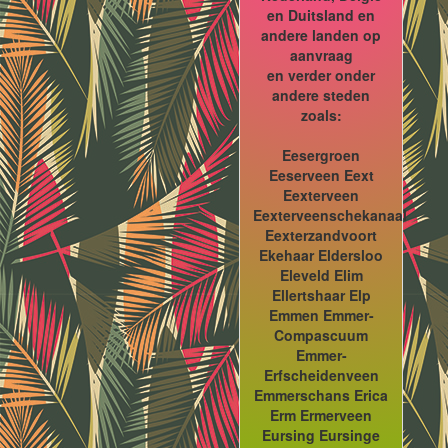
en Duitsland en
andere landen op
aanvraag
en verder onder
andere steden
zoals:
Eesergroen
Eeserveen Eext
Eexterveen
Eexterveenschekanaal
Eexterzandvoort
Ekehaar Eldersloo
Eleveld Elim
Ellertshaar Elp
Emmen Emmer-
Compascuum
Emmer-
Erfscheidenveen
Emmerschans Erica
Erm Ermerveen
Eursing Eursinge