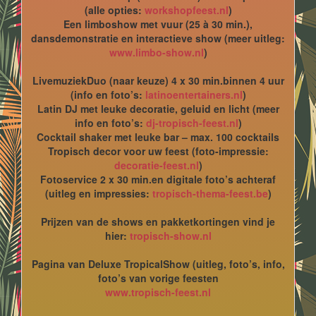
(alle opties:
workshopfeest.nl
)
Een limboshow met vuur (25 à 30 min.),
dansdemonstratie en interactieve show (meer uitleg:
www.limbo-show.nl
)
LivemuziekDuo (naar keuze) 4 x 30 min.binnen 4 uur
(info en foto’s:
latinoentertainers.nl
)
Latin DJ met leuke decoratie, geluid en licht (meer
info en foto’s:
dj-tropisch-feest.nl
)
Cocktail shaker met leuke bar – max. 100 cocktails
Tropisch decor voor uw feest (foto-impressie:
decoratie-feest.nl
)
Fotoservice 2 x 30 min.en digitale foto’s achteraf
(uitleg en impressies:
tropisch-thema-feest.be
)
Prijzen van de shows en pakketkortingen vind je
hier:
tropisch-show.nl
Pagina van Deluxe TropicalShow (uitleg, foto’s, info,
foto’s van vorige feesten
www.tropisch-feest.nl