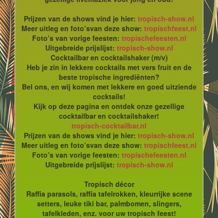
Prijzen van de shows vind je hier:
tropisch-show.nl
Meer uitleg en foto’svan deze show:
tropischfeest.nl
Foto’s van vorige feesten:
tropischefeesten.nl
Uitgebreide prijslijst:
tropisch-show.nl
Cocktailbar en cocktailshaker (m/v)
Heb je zin in lekkere cocktails met vers fruit en de
beste tropische ingrediënten?
Bel ons, en wij komen met lekkere en goed uitziende
cocktails!
Kijk op deze pagina en ontdek onze gezellige
cocktailbar en cocktailshaker!
tropisch-cocktailbar.nl
Prijzen van de shows vind je hier:
tropisch-show.nl
Meer uitleg en foto’svan deze show:
tropischfeest.nl
Foto’s van vorige feesten:
tropischefeesten.nl
Uitgebreide prijslijst:
tropisch-show.nl
Tropisch décor
Raffia parasols, raffia tafelrokken, kleurrijke scene
setters, leuke tiki bar, palmbomen, slingers,
tafelkleden, enz. voor uw tropisch feest!