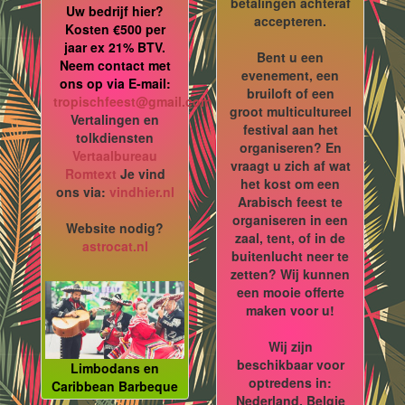
betalingen achteraf
Uw bedrijf hier?
accepteren.
Kosten €500 per
jaar ex 21% BTV.
Bent u een
Neem contact met
evenement, een
ons op via E-mail:
bruiloft of een
tropischfeest@gmail.com
groot multicultureel
Vertalingen en
festival aan het
tolkdiensten
organiseren? En
Vertaalbureau
vraagt u zich af wat
Romtext
Je vind
het kost om een
ons via:
vindhier.nl
Arabisch feest te
organiseren in een
Website nodig?
zaal, tent, of in de
astrocat.nl
buitenlucht neer te
zetten? Wij kunnen
een mooie offerte
maken voor u!
Wij zijn
beschikbaar voor
Limbodans en
optredens in:
Caribbean Barbeque
Nederland, Belgie