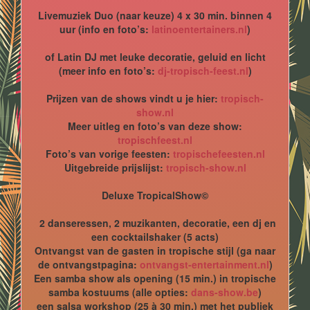
Livemuziek Duo (naar keuze) 4 x 30 min. binnen 4
uur (info en foto’s:
latinoentertainers.nl
)
of Latin DJ met leuke decoratie, geluid en licht
(meer info en foto’s:
dj-tropisch-feest.nl
)
Prijzen van de shows vindt u je hier:
tropisch-
show.nl
Meer uitleg en foto’s van deze show:
tropischfeest.nl
Foto’s van vorige feesten:
tropischefeesten.nl
Uitgebreide prijslijst:
tropisch-show.nl
Deluxe TropicalShow©
2 danseressen, 2 muzikanten, decoratie, een dj en
een cocktailshaker (5 acts)
Ontvangst van de gasten in tropische stijl (ga naar
de ontvangstpagina:
ontvangst-entertainment.nl
)
Een samba show als opening (15 min.) in tropische
samba kostuums (alle opties:
dans-show.be
)
een salsa workshop (25 à 30 min.) met het publiek