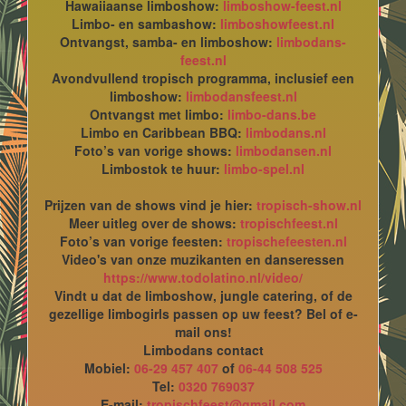
Hawaiiaanse limboshow:
limboshow-feest.nl
Limbo- en sambashow:
limboshowfeest.nl
Ontvangst, samba- en limboshow:
limbodans-
feest.nl
Avondvullend tropisch programma, inclusief een
limboshow:
limbodansfeest.nl
Ontvangst met limbo:
limbo-dans.be
Limbo en Caribbean BBQ:
limbodans.nl
Foto’s van vorige shows:
limbodansen.nl
Limbostok te huur:
limbo-spel.nl
Prijzen van de shows vind je hier:
tropisch-show.nl
Meer uitleg over de shows:
tropischfeest.nl
Foto’s van vorige feesten:
tropischefeesten.nl
Video's van onze muzikanten en danseressen
https://www.todolatino.nl/video/
Vindt u dat de limboshow, jungle catering, of de
gezellige limbogirls passen op uw feest? Bel of e-
mail ons!
Limbodans contact
Mobiel:
06-29 457 407
of
06-44 508 525
Tel:
0320 769037
E-mail:
tropischfeest@gmail.com