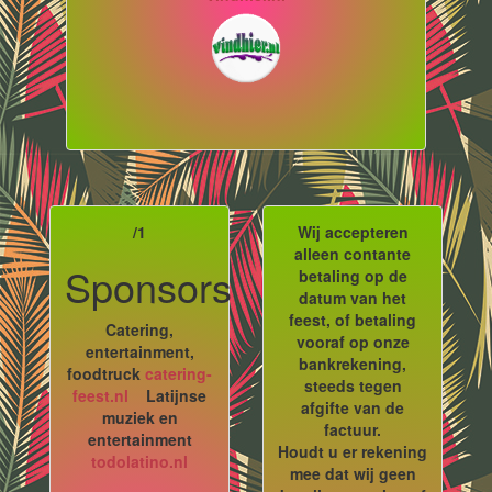
/1
Wij accepteren
alleen contante
Sponsors
betaling op de
datum van het
feest, of betaling
Catering,
vooraf op onze
entertainment,
bankrekening,
foodtruck
catering-
steeds tegen
feest.nl
Latijnse
afgifte van de
muziek en
factuur.
entertainment
Houdt u er rekening
todolatino.nl
mee dat wij geen