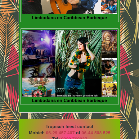
Limbodans en Caribbean Barbeque
Limbodans en Caribbean Barbeque
Tropisch feest contact
Mobiel:
06-29 457 407
of
06-44 508 525
Tel:
0320 769037