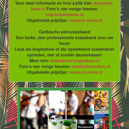
Voor meer informatie en foto’s,klik hier:
decoratie-
feest.nl
Foto’s van vorige feesten:
tropischefeesten.nl
Uitgebreide prijslijst:
tropisch-show.nl
Caribische percussieband
Een leuke, zeer professionele brassband voor uw
feest!
Leuk als beginshow of als opwekkend tussendoor
optreden, met of zonder danseressen!
Meer info:
brassband-looporkest.nl
Foto’s van vorige feesten:
tropischefeesten.nl
Uitgebreide prijslijst:
tropisch-show.nl