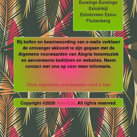
Eursinge Eursinge
Exloërkijl
Exloërveen Exloo
Fluitenberg
Bij bellen en beantwoording van e-mails verklaart
de ontvanger akkoord te zijn gegaan met de
Algemene voorwaarden van Alegria feestmuziek
en aanverwante bedrijven en websites. Neem
contact met ons op voor meer informatie.
Onze algemene voorwaarden vind u hier
Copyright ©2020
AstroCat
. All rights reserved.