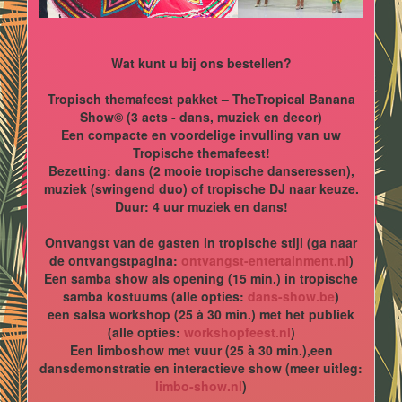
Wat kunt u bij ons bestellen?
Tropisch themafeest pakket – TheTropical Banana
Show© (3 acts - dans, muziek en decor)
Een compacte en voordelige invulling van uw
Tropische themafeest!
Bezetting: dans (2 mooie tropische danseressen),
muziek (swingend duo) of tropische DJ naar keuze.
Duur: 4 uur muziek en dans!
Ontvangst van de gasten in tropische stijl (ga naar
de ontvangstpagina:
ontvangst-entertainment.nl
)
Een samba show als opening (15 min.) in tropische
samba kostuums (alle opties:
dans-show.be
)
een salsa workshop (25 à 30 min.) met het publiek
(alle opties:
workshopfeest.nl
)
Een limboshow met vuur (25 à 30 min.),een
dansdemonstratie en interactieve show (meer uitleg:
limbo-show.nl
)