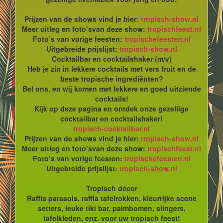
Prijzen van de shows vind je hier:
tropisch-show.nl
Meer uitleg en foto’svan deze show:
tropischfeest.nl
Foto’s van vorige feesten:
tropischefeesten.nl
Uitgebreide prijslijst:
tropisch-show.nl
Cocktailbar en cocktailshaker (m/v)
Heb je zin in lekkere cocktails met vers fruit en de
beste tropische ingrediënten?
Bel ons, en wij komen met lekkere en goed uitziende
cocktails!
Kijk op deze pagina en ontdek onze gezellige
cocktailbar en cocktailshaker!
tropisch-cocktailbar.nl
Prijzen van de shows vind je hier:
tropisch-show.nl
Meer uitleg en foto’svan deze show:
tropischfeest.nl
Foto’s van vorige feesten:
tropischefeesten.nl
Uitgebreide prijslijst:
tropisch-show.nl
Tropisch décor
Raffia parasols, raffia tafelrokken, kleurrijke scene
setters, leuke tiki bar, palmbomen, slingers,
tafelkleden, enz. voor uw tropisch feest!