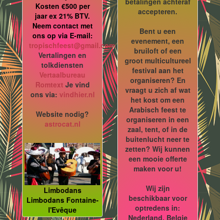
betalingen achteraf
Kosten €500 per
accepteren.
jaar ex 21% BTV.
Neem contact met
Bent u een
ons op via E-mail:
evenement, een
tropischfeest@gmail.com
bruiloft of een
Vertalingen en
groot multicultureel
tolkdiensten
festival aan het
Vertaalbureau
organiseren? En
Romtext
Je vind
vraagt u zich af wat
ons via:
vindhier.nl
het kost om een
Arabisch feest te
Website nodig?
organiseren in een
astrocat.nl
zaal, tent, of in de
buitenlucht neer te
zetten? Wij kunnen
een mooie offerte
maken voor u!
Wij zijn
Limbodans
beschikbaar voor
Limbodans Fontaine-
optredens in:
l'Evêque
Nederland, Belgie