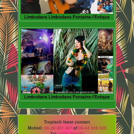
Limbodans Limbodans Fontaine-l'Evêque
Limbodans Limbodans Fontaine-l'Evêque
Tropisch feest contact
Mobiel:
06-29 457 407
of
06-44 508 525
Tel:
0320 769037