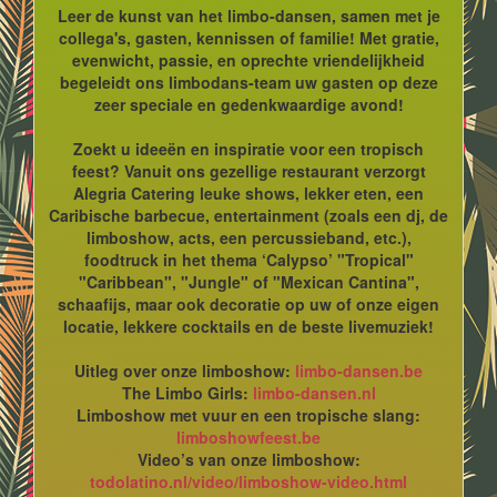
Leer de kunst van het limbo-dansen, samen met je
collega's, gasten, kennissen of familie! Met gratie,
evenwicht, passie, en oprechte vriendelijkheid
begeleidt ons limbodans-team uw gasten op deze
zeer speciale en gedenkwaardige avond!
Zoekt u ideeën en inspiratie voor een tropisch
feest? Vanuit ons gezellige restaurant verzorgt
Alegria Catering leuke shows, lekker eten, een
Caribische barbecue, entertainment (zoals een dj, de
limboshow, acts, een percussieband, etc.),
foodtruck in het thema ‘Calypso’ "Tropical"
"Caribbean", "Jungle" of "Mexican Cantina",
schaafijs, maar ook decoratie op uw of onze eigen
locatie, lekkere cocktails en de beste livemuziek!
Uitleg over onze limboshow:
limbo-dansen.be
The Limbo Girls:
limbo-dansen.nl
Limboshow met vuur en een tropische slang:
limboshowfeest.be
Video’s van onze limboshow:
todolatino.nl/video/limboshow-video.html