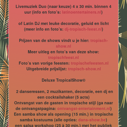
Livemuziek Duo (naar keuze) 4 x 30 min. binnen 4
uur (info en foto’s:
latinoentertainers.nl
)
of Latin DJ met leuke decoratie, geluid en licht
(meer info en foto’s:
dj-tropisch-feest.nl
)
Prijzen van de shows vindt u je hier:
tropisch-
show.nl
Meer uitleg en foto’s van deze show:
tropischfeest.nl
Foto’s van vorige feesten:
tropischefeesten.nl
Uitgebreide prijslijst:
tropisch-show.nl
Deluxe TropicalShow©
2 danseressen, 2 muzikanten, decoratie, een dj en
een cocktailshaker (5 acts)
Ontvangst van de gasten in tropische stijl (ga naar
de ontvangstpagina:
ontvangst-entertainment.nl
)
Een samba show als opening (15 min.) in tropische
samba kostuums (alle opties:
dans-show.be
)
een salsa workshop (25 à 30 min.) met het publiek