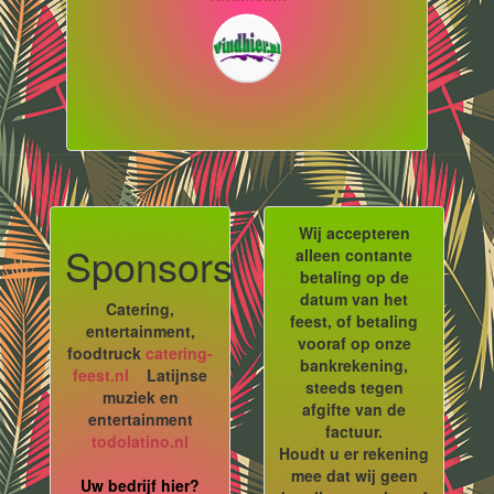
Wij accepteren
Sponsors
alleen contante
betaling op de
datum van het
Catering,
feest, of betaling
entertainment,
vooraf op onze
foodtruck
catering-
bankrekening,
feest.nl
Latijnse
steeds tegen
muziek en
afgifte van de
entertainment
factuur.
todolatino.nl
Houdt u er rekening
mee dat wij geen
Uw bedrijf hier?