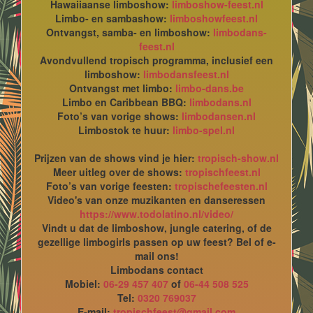
Hawaiiaanse limboshow:
limboshow-feest.nl
Limbo- en sambashow:
limboshowfeest.nl
Ontvangst, samba- en limboshow:
limbodans-
feest.nl
Avondvullend tropisch programma, inclusief een
limboshow:
limbodansfeest.nl
Ontvangst met limbo:
limbo-dans.be
Limbo en Caribbean BBQ:
limbodans.nl
Foto’s van vorige shows:
limbodansen.nl
Limbostok te huur:
limbo-spel.nl
Prijzen van de shows vind je hier:
tropisch-show.nl
Meer uitleg over de shows:
tropischfeest.nl
Foto’s van vorige feesten:
tropischefeesten.nl
Video's van onze muzikanten en danseressen
https://www.todolatino.nl/video/
Vindt u dat de limboshow, jungle catering, of de
gezellige limbogirls passen op uw feest? Bel of e-
mail ons!
Limbodans contact
Mobiel:
06-29 457 407
of
06-44 508 525
Tel:
0320 769037
E-mail:
tropischfeest@gmail.com