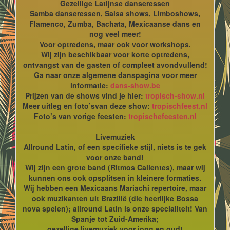
Gezellige Latijnse danseressen
Samba danseressen, Salsa shows, Limboshows,
Flamenco, Zumba, Bachata, Mexicaanse dans en
nog veel meer!
Voor optredens, maar ook voor workshops.
Wij zijn beschikbaar voor korte optredens,
ontvangst van de gasten of compleet avondvullend!
Ga naar onze algemene danspagina voor meer
informatie:
dans-show.be
Prijzen van de shows vind je hier:
tropisch-show.nl
Meer uitleg en foto’svan deze show:
tropischfeest.nl
Foto’s van vorige feesten:
tropischefeesten.nl
Livemuziek
Allround Latin, of een specifieke stijl, niets is te gek
voor onze band!
Wij zijn een grote band (Ritmos Calientes), maar wij
kunnen ons ook opsplitsen in kleinere formaties.
Wij hebben een Mexicaans Mariachi repertoire, maar
ook muzikanten uit Brazilië (die heerlijke Bossa
nova spelen); allround Latin is onze specialiteit! Van
Spanje tot Zuid-Amerika;
gezellige livemuziek voor jong en oud!