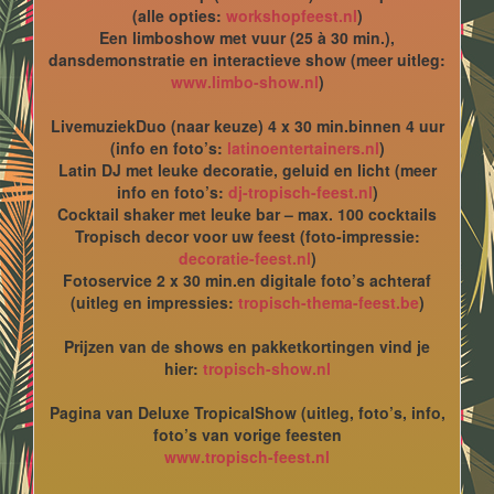
(alle opties:
workshopfeest.nl
)
Een limboshow met vuur (25 à 30 min.),
dansdemonstratie en interactieve show (meer uitleg:
www.limbo-show.nl
)
LivemuziekDuo (naar keuze) 4 x 30 min.binnen 4 uur
(info en foto’s:
latinoentertainers.nl
)
Latin DJ met leuke decoratie, geluid en licht (meer
info en foto’s:
dj-tropisch-feest.nl
)
Cocktail shaker met leuke bar – max. 100 cocktails
Tropisch decor voor uw feest (foto-impressie:
decoratie-feest.nl
)
Fotoservice 2 x 30 min.en digitale foto’s achteraf
(uitleg en impressies:
tropisch-thema-feest.be
)
Prijzen van de shows en pakketkortingen vind je
hier:
tropisch-show.nl
Pagina van Deluxe TropicalShow (uitleg, foto’s, info,
foto’s van vorige feesten
www.tropisch-feest.nl