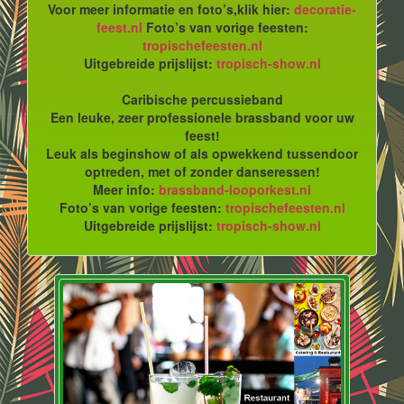
Voor meer informatie en foto’s,klik hier:
decoratie-
feest.nl
Foto’s van vorige feesten:
tropischefeesten.nl
Uitgebreide prijslijst:
tropisch-show.nl
Caribische percussieband
Een leuke, zeer professionele brassband voor uw
feest!
Leuk als beginshow of als opwekkend tussendoor
optreden, met of zonder danseressen!
Meer info:
brassband-looporkest.nl
Foto’s van vorige feesten:
tropischefeesten.nl
Uitgebreide prijslijst:
tropisch-show.nl