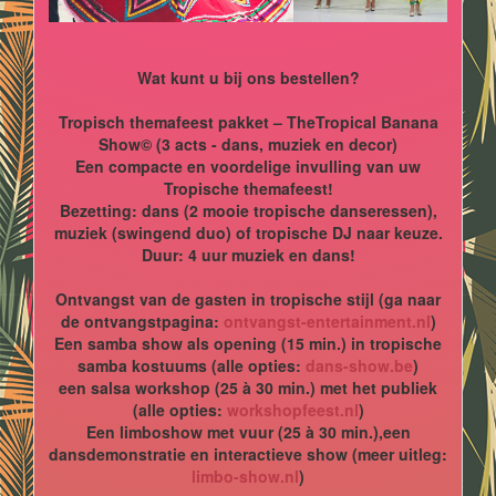
Wat kunt u bij ons bestellen?
Tropisch themafeest pakket – TheTropical Banana
Show© (3 acts - dans, muziek en decor)
Een compacte en voordelige invulling van uw
Tropische themafeest!
Bezetting: dans (2 mooie tropische danseressen),
muziek (swingend duo) of tropische DJ naar keuze.
Duur: 4 uur muziek en dans!
Ontvangst van de gasten in tropische stijl (ga naar
de ontvangstpagina:
ontvangst-entertainment.nl
)
Een samba show als opening (15 min.) in tropische
samba kostuums (alle opties:
dans-show.be
)
een salsa workshop (25 à 30 min.) met het publiek
(alle opties:
workshopfeest.nl
)
Een limboshow met vuur (25 à 30 min.),een
dansdemonstratie en interactieve show (meer uitleg:
limbo-show.nl
)