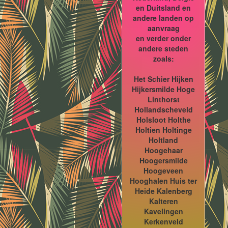
en Duitsland en
andere landen op
aanvraag
en verder onder
andere steden
zoals:
Het Schier Hijken
Hijkersmilde Hoge
Linthorst
Hollandscheveld
Holsloot Holthe
Holtien Holtinge
Holtland
Hoogehaar
Hoogersmilde
Hoogeveen
Hooghalen Huis ter
Heide Kalenberg
Kalteren
Kavelingen
Kerkenveld