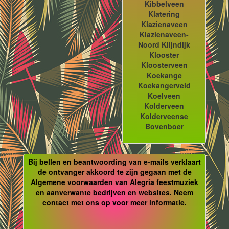
Kibbelveen
Klatering
Klazienaveen
Klazienaveen-
Noord Klijndijk
Klooster
Kloosterveen
Koekange
Koekangerveld
Koelveen
Kolderveen
Kolderveense
Bovenboer
Bij bellen en beantwoording van e-mails verklaart
de ontvanger akkoord te zijn gegaan met de
Algemene voorwaarden van Alegria feestmuziek
en aanverwante bedrijven en websites. Neem
contact met ons op voor meer informatie.