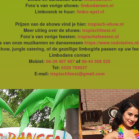
Foto’s van vorige shows:
limbodansen.nl
Limbostok te huur:
limbo-spel.nl
Prijzen van de shows vind je hier:
tropisch-show.nl
Meer uitleg over de shows:
tropischfeest.nl
Foto’s van vorige feesten:
tropischefeesten.nl
's van onze muzikanten en danseressen
https://www.todolatino.nl
how, jungle catering, of de gezellige limbogirls passen op uw fee
Limbodans contact
Mobiel:
06-29 457 407
of
06-44 508 525
Tel:
0320 769037
E-mail:
tropischfeest@gmail.com