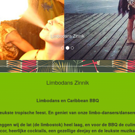
Limbodans Zinnik
Limbodans Zinnik
Limbodans en Caribbean BBQ
 leukste tropische feest. En geniet van onze limbo-dansers/danse
gen wij de lat (de limbostok) heel laag, en voor de BBQ de culina
or, heerlijke cocktails, een gezellige deejay en de leukste muzika