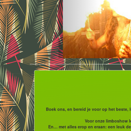
Boek ons, en bereid je voor op het beste,
Voor onze limboshow leg
En… met alles erop en eraan: een leuk dec