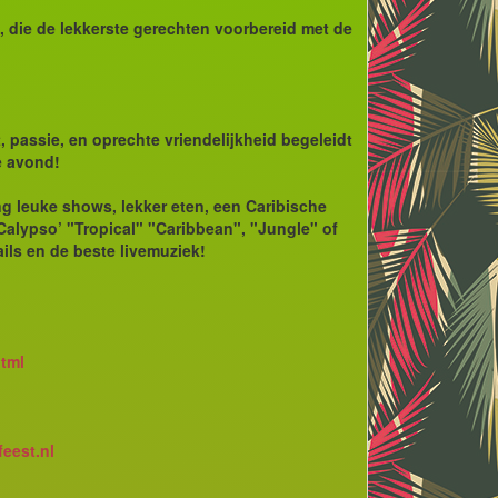
 die de lekkerste gerechten voorbereid met de
, passie, en oprechte vriendelijkheid begeleidt
e avond!
ing leuke shows, lekker eten, een Caribische
‘Calypso’ "Tropical" "Caribbean", "Jungle" of
ils en de beste livemuziek!
html
eest.nl