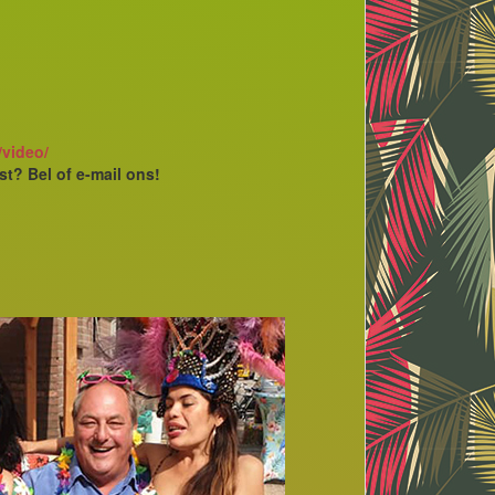
/video/
st? Bel of e-mail ons!