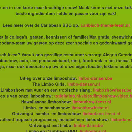
en in een korte maar krachtige show! Maak kennis met onze kok,
beste ingrediënten: liefde en passie voor zijn vak!
Lees meer over de Caribbean BBQ op:
caribisch-thema-feest.nl
je collega's, gasten, kennissen of familie! Met gratie, evenwicht
bodans-team uw gasten op deze zeer speciale en gedenkwaardig
sch feest? Vanuit ons gezellige restaurant verzorgt Alegria Cater
mboshow, acts, een percussieband, etc.), foodtruck in het thema 
js, maar ook decoratie op uw of onze eigen locatie, lekkere cockta
Uitleg over onze limboshow:
limbo-dansen.be
The Limbo Girls:
limbo-dansen.nl
Limboshow met vuur en een tropische slang:
limboshowfeest.be
deo’s van onze limboshow:
todolatino.nl/video/limboshow-video.
Hawaiiaanse limboshow:
limboshow-feest.nl
Limbo- en sambashow:
limboshowfeest.nl
Ontvangst, samba- en limboshow:
limbodans-feest.nl
ullend tropisch programma, inclusief een limboshow:
limbodansf
Ontvangst met limbo:
limbo-dans.be
Limbo en Caribbean BBQ:
limbodans.nl