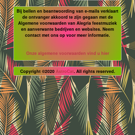
Bij bellen en beantwoording van e-mails verklaart
de ontvanger akkoord te zijn gegaan met de
Algemene voorwaarden van Alegria feestmuziek
en aanverwante bedrijven en websites. Neem
contact met ons op voor meer informatie.
Onze algemene voorwaarden vind u hier
Copyright ©2020
AstroCat
. All rights reserved.