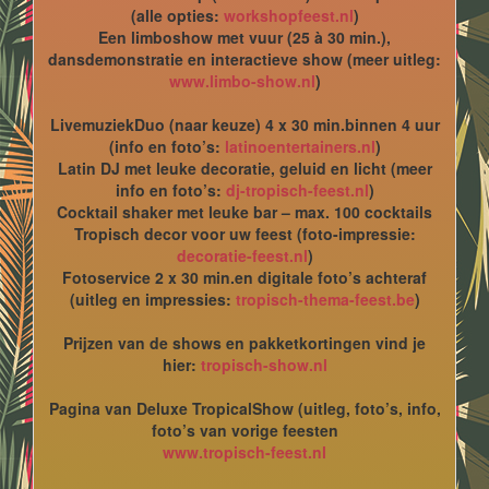
(alle opties:
workshopfeest.nl
)
Een limboshow met vuur (25 à 30 min.),
dansdemonstratie en interactieve show (meer uitleg:
www.limbo-show.nl
)
LivemuziekDuo (naar keuze) 4 x 30 min.binnen 4 uur
(info en foto’s:
latinoentertainers.nl
)
Latin DJ met leuke decoratie, geluid en licht (meer
info en foto’s:
dj-tropisch-feest.nl
)
Cocktail shaker met leuke bar – max. 100 cocktails
Tropisch decor voor uw feest (foto-impressie:
decoratie-feest.nl
)
Fotoservice 2 x 30 min.en digitale foto’s achteraf
(uitleg en impressies:
tropisch-thema-feest.be
)
Prijzen van de shows en pakketkortingen vind je
hier:
tropisch-show.nl
Pagina van Deluxe TropicalShow (uitleg, foto’s, info,
foto’s van vorige feesten
www.tropisch-feest.nl