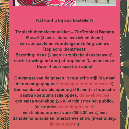
Wat kunt u bij ons bestellen?
Tropisch themafeest pakket – TheTropical Banana
Show© (3 acts - dans, muziek en decor)
Een compacte en voordelige invulling van uw
Tropische themafeest!
Bezetting: dans (2 mooie tropische danseressen),
muziek (swingend duo) of tropische DJ naar keuze.
Duur: 4 uur muziek en dans!
Ontvangst van de gasten in tropische stijl (ga naar
de ontvangstpagina:
ontvangst-entertainment.nl
)
Een samba show als opening (15 min.) in tropische
samba kostuums (alle opties:
dans-show.be
)
een salsa workshop (25 à 30 min.) met het publiek
(alle opties:
workshopfeest.nl
)
Een limboshow met vuur (25 à 30 min.),een
dansdemonstratie en interactieve show (meer uitleg:
limbo-show.nl
)