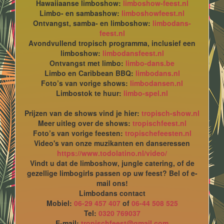
Hawaiiaanse limboshow:
limboshow-feest.nl
Limbo- en sambashow:
limboshowfeest.nl
Ontvangst, samba- en limboshow:
limbodans-
feest.nl
Avondvullend tropisch programma, inclusief een
limboshow:
limbodansfeest.nl
Ontvangst met limbo:
limbo-dans.be
Limbo en Caribbean BBQ:
limbodans.nl
Foto’s van vorige shows:
limbodansen.nl
Limbostok te huur:
limbo-spel.nl
Prijzen van de shows vind je hier:
tropisch-show.nl
Meer uitleg over de shows:
tropischfeest.nl
Foto’s van vorige feesten:
tropischefeesten.nl
Video's van onze muzikanten en danseressen
https://www.todolatino.nl/video/
Vindt u dat de limboshow, jungle catering, of de
gezellige limbogirls passen op uw feest? Bel of e-
mail ons!
Limbodans contact
Mobiel:
06-29 457 407
of
06-44 508 525
Tel:
0320 769037
E-mail:
tropischfeest@gmail.com