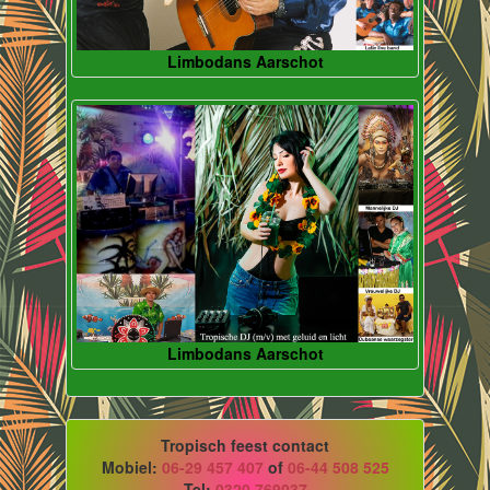
Limbodans Aarschot
Limbodans Aarschot
Tropisch feest contact
Mobiel:
06-29 457 407
of
06-44 508 525
Tel:
0320 769037