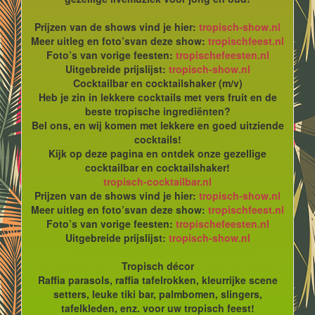
Prijzen van de shows vind je hier:
tropisch-show.nl
Meer uitleg en foto’svan deze show:
tropischfeest.nl
Foto’s van vorige feesten:
tropischefeesten.nl
Uitgebreide prijslijst:
tropisch-show.nl
Cocktailbar en cocktailshaker (m/v)
Heb je zin in lekkere cocktails met vers fruit en de
beste tropische ingrediënten?
Bel ons, en wij komen met lekkere en goed uitziende
cocktails!
Kijk op deze pagina en ontdek onze gezellige
cocktailbar en cocktailshaker!
tropisch-cocktailbar.nl
Prijzen van de shows vind je hier:
tropisch-show.nl
Meer uitleg en foto’svan deze show:
tropischfeest.nl
Foto’s van vorige feesten:
tropischefeesten.nl
Uitgebreide prijslijst:
tropisch-show.nl
Tropisch décor
Raffia parasols, raffia tafelrokken, kleurrijke scene
setters, leuke tiki bar, palmbomen, slingers,
tafelkleden, enz. voor uw tropisch feest!