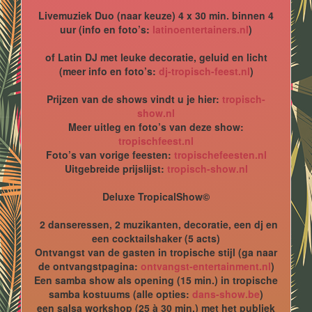
Livemuziek Duo (naar keuze) 4 x 30 min. binnen 4
uur (info en foto’s:
latinoentertainers.nl
)
of Latin DJ met leuke decoratie, geluid en licht
(meer info en foto’s:
dj-tropisch-feest.nl
)
Prijzen van de shows vindt u je hier:
tropisch-
show.nl
Meer uitleg en foto’s van deze show:
tropischfeest.nl
Foto’s van vorige feesten:
tropischefeesten.nl
Uitgebreide prijslijst:
tropisch-show.nl
Deluxe TropicalShow©
2 danseressen, 2 muzikanten, decoratie, een dj en
een cocktailshaker (5 acts)
Ontvangst van de gasten in tropische stijl (ga naar
de ontvangstpagina:
ontvangst-entertainment.nl
)
Een samba show als opening (15 min.) in tropische
samba kostuums (alle opties:
dans-show.be
)
een salsa workshop (25 à 30 min.) met het publiek