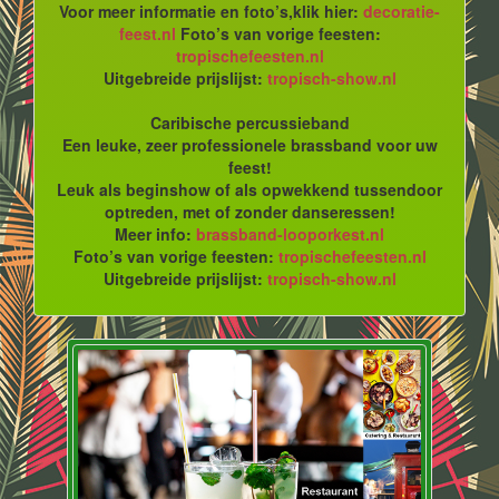
Voor meer informatie en foto’s,klik hier:
decoratie-
feest.nl
Foto’s van vorige feesten:
tropischefeesten.nl
Uitgebreide prijslijst:
tropisch-show.nl
Caribische percussieband
Een leuke, zeer professionele brassband voor uw
feest!
Leuk als beginshow of als opwekkend tussendoor
optreden, met of zonder danseressen!
Meer info:
brassband-looporkest.nl
Foto’s van vorige feesten:
tropischefeesten.nl
Uitgebreide prijslijst:
tropisch-show.nl