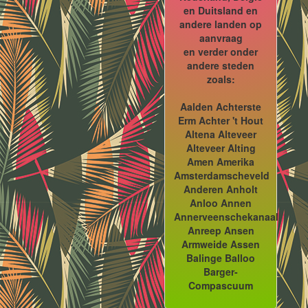
en Duitsland en
andere landen op
aanvraag
en verder onder
andere steden
zoals:
Aalden Achterste
Erm Achter 't Hout
Altena Alteveer
Alteveer Alting
Amen Amerika
Amsterdamscheveld
Anderen Anholt
Anloo Annen
Annerveenschekanaal
Anreep Ansen
Armweide Assen
Balinge Balloo
Barger-
Compascuum