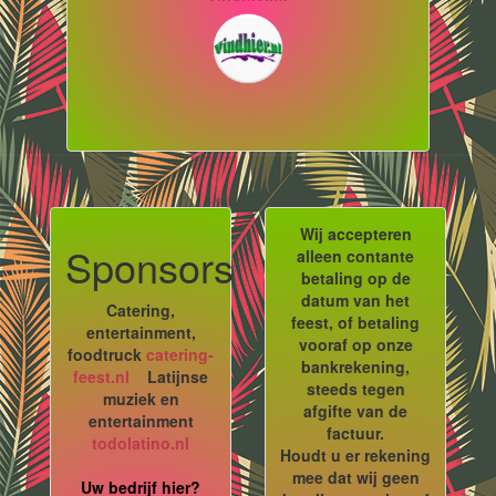
Wij accepteren
Sponsors
alleen contante
betaling op de
datum van het
Catering,
feest, of betaling
entertainment,
vooraf op onze
foodtruck
catering-
bankrekening,
feest.nl
Latijnse
steeds tegen
muziek en
afgifte van de
entertainment
factuur.
todolatino.nl
Houdt u er rekening
mee dat wij geen
Uw bedrijf hier?