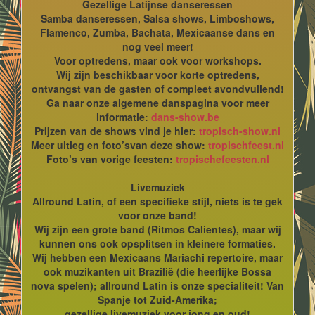
Gezellige Latijnse danseressen
Samba danseressen, Salsa shows, Limboshows,
Flamenco, Zumba, Bachata, Mexicaanse dans en
nog veel meer!
Voor optredens, maar ook voor workshops.
Wij zijn beschikbaar voor korte optredens,
ontvangst van de gasten of compleet avondvullend!
Ga naar onze algemene danspagina voor meer
informatie:
dans-show.be
Prijzen van de shows vind je hier:
tropisch-show.nl
Meer uitleg en foto’svan deze show:
tropischfeest.nl
Foto’s van vorige feesten:
tropischefeesten.nl
Livemuziek
Allround Latin, of een specifieke stijl, niets is te gek
voor onze band!
Wij zijn een grote band (Ritmos Calientes), maar wij
kunnen ons ook opsplitsen in kleinere formaties.
Wij hebben een Mexicaans Mariachi repertoire, maar
ook muzikanten uit Brazilië (die heerlijke Bossa
nova spelen); allround Latin is onze specialiteit! Van
Spanje tot Zuid-Amerika;
gezellige livemuziek voor jong en oud!