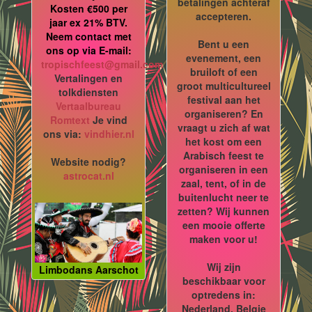
betalingen achteraf
Kosten €500 per
accepteren.
jaar ex 21% BTV.
Neem contact met
Bent u een
ons op via E-mail:
evenement, een
tropischfeest@gmail.com
bruiloft of een
Vertalingen en
groot multicultureel
tolkdiensten
festival aan het
Vertaalbureau
organiseren? En
Romtext
Je vind
vraagt u zich af wat
ons via:
vindhier.nl
het kost om een
Arabisch feest te
Website nodig?
organiseren in een
astrocat.nl
zaal, tent, of in de
buitenlucht neer te
zetten? Wij kunnen
een mooie offerte
maken voor u!
Wij zijn
Limbodans Aarschot
beschikbaar voor
optredens in:
Nederland, Belgie