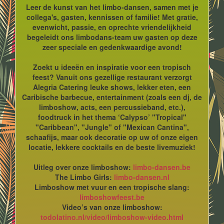
Leer de kunst van het limbo-dansen, samen met je
collega's, gasten, kennissen of familie! Met gratie,
evenwicht, passie, en oprechte vriendelijkheid
begeleidt ons limbodans-team uw gasten op deze
zeer speciale en gedenkwaardige avond!
Zoekt u ideeën en inspiratie voor een tropisch
feest? Vanuit ons gezellige restaurant verzorgt
Alegria Catering leuke shows, lekker eten, een
Caribische barbecue, entertainment (zoals een dj, de
limboshow, acts, een percussieband, etc.),
foodtruck in het thema ‘Calypso’ "Tropical"
"Caribbean", "Jungle" of "Mexican Cantina",
schaafijs, maar ook decoratie op uw of onze eigen
locatie, lekkere cocktails en de beste livemuziek!
Uitleg over onze limboshow:
limbo-dansen.be
The Limbo Girls:
limbo-dansen.nl
Limboshow met vuur en een tropische slang:
limboshowfeest.be
Video’s van onze limboshow:
todolatino.nl/video/limboshow-video.html