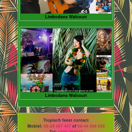
Limbodans Walcourt
Limbodans Walcourt
Tropisch feest contact
Mobiel:
06-29 457 407
of
06-44 508 525
Tel:
0320 769037