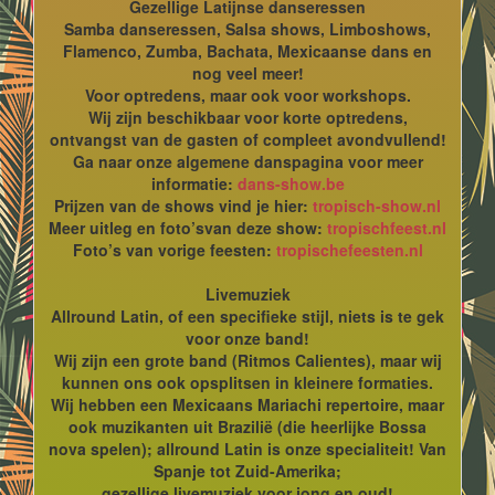
Gezellige Latijnse danseressen
Samba danseressen, Salsa shows, Limboshows,
Flamenco, Zumba, Bachata, Mexicaanse dans en
nog veel meer!
Voor optredens, maar ook voor workshops.
Wij zijn beschikbaar voor korte optredens,
ontvangst van de gasten of compleet avondvullend!
Ga naar onze algemene danspagina voor meer
informatie:
dans-show.be
Prijzen van de shows vind je hier:
tropisch-show.nl
Meer uitleg en foto’svan deze show:
tropischfeest.nl
Foto’s van vorige feesten:
tropischefeesten.nl
Livemuziek
Allround Latin, of een specifieke stijl, niets is te gek
voor onze band!
Wij zijn een grote band (Ritmos Calientes), maar wij
kunnen ons ook opsplitsen in kleinere formaties.
Wij hebben een Mexicaans Mariachi repertoire, maar
ook muzikanten uit Brazilië (die heerlijke Bossa
nova spelen); allround Latin is onze specialiteit! Van
Spanje tot Zuid-Amerika;
gezellige livemuziek voor jong en oud!