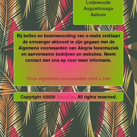
Lutjewoude
Augustinusga
Aalzum
Bij bellen en beantwoording van e-mails verklaart
de ontvanger akkoord te zijn gegaan met de
Algemene voorwaarden van Alegria feestmuziek
en aanverwante bedrijven en websites. Neem
contact met ons op voor meer informatie.
Onze algemene voorwaarden vind u hier
Copyright ©2020
AstroCat
. All rights reserved.