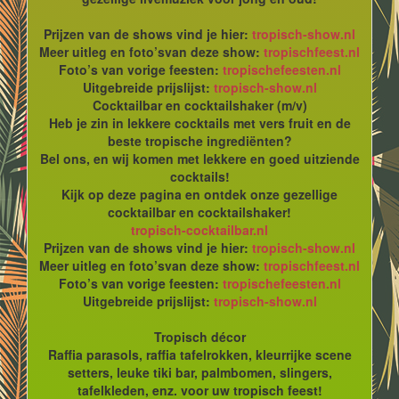
Prijzen van de shows vind je hier:
tropisch-show.nl
Meer uitleg en foto’svan deze show:
tropischfeest.nl
Foto’s van vorige feesten:
tropischefeesten.nl
Uitgebreide prijslijst:
tropisch-show.nl
Cocktailbar en cocktailshaker (m/v)
Heb je zin in lekkere cocktails met vers fruit en de
beste tropische ingrediënten?
Bel ons, en wij komen met lekkere en goed uitziende
cocktails!
Kijk op deze pagina en ontdek onze gezellige
cocktailbar en cocktailshaker!
tropisch-cocktailbar.nl
Prijzen van de shows vind je hier:
tropisch-show.nl
Meer uitleg en foto’svan deze show:
tropischfeest.nl
Foto’s van vorige feesten:
tropischefeesten.nl
Uitgebreide prijslijst:
tropisch-show.nl
Tropisch décor
Raffia parasols, raffia tafelrokken, kleurrijke scene
setters, leuke tiki bar, palmbomen, slingers,
tafelkleden, enz. voor uw tropisch feest!