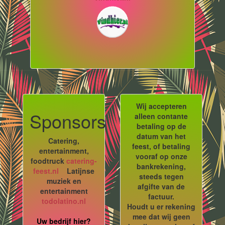
Wij accepteren
Sponsors
alleen contante
betaling op de
datum van het
Catering,
feest, of betaling
entertainment,
vooraf op onze
foodtruck
catering-
bankrekening,
feest.nl
Latijnse
steeds tegen
muziek en
afgifte van de
entertainment
factuur.
todolatino.nl
Houdt u er rekening
mee dat wij geen
Uw bedrijf hier?