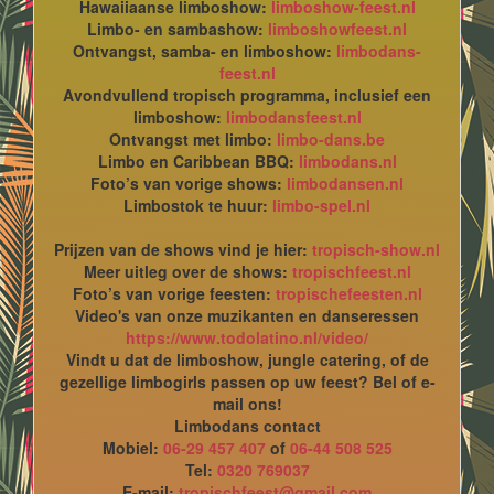
Hawaiiaanse limboshow:
limboshow-feest.nl
Limbo- en sambashow:
limboshowfeest.nl
Ontvangst, samba- en limboshow:
limbodans-
feest.nl
Avondvullend tropisch programma, inclusief een
limboshow:
limbodansfeest.nl
Ontvangst met limbo:
limbo-dans.be
Limbo en Caribbean BBQ:
limbodans.nl
Foto’s van vorige shows:
limbodansen.nl
Limbostok te huur:
limbo-spel.nl
Prijzen van de shows vind je hier:
tropisch-show.nl
Meer uitleg over de shows:
tropischfeest.nl
Foto’s van vorige feesten:
tropischefeesten.nl
Video's van onze muzikanten en danseressen
https://www.todolatino.nl/video/
Vindt u dat de limboshow, jungle catering, of de
gezellige limbogirls passen op uw feest? Bel of e-
mail ons!
Limbodans contact
Mobiel:
06-29 457 407
of
06-44 508 525
Tel:
0320 769037
E-mail:
tropischfeest@gmail.com