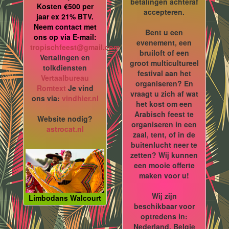
betalingen achteraf
Kosten €500 per
accepteren.
jaar ex 21% BTV.
Neem contact met
Bent u een
ons op via E-mail:
evenement, een
tropischfeest@gmail.com
bruiloft of een
Vertalingen en
groot multicultureel
tolkdiensten
festival aan het
Vertaalbureau
organiseren? En
Romtext
Je vind
vraagt u zich af wat
ons via:
vindhier.nl
het kost om een
Arabisch feest te
Website nodig?
organiseren in een
astrocat.nl
zaal, tent, of in de
buitenlucht neer te
zetten? Wij kunnen
een mooie offerte
maken voor u!
Wij zijn
Limbodans Walcourt
beschikbaar voor
optredens in:
Nederland, Belgie