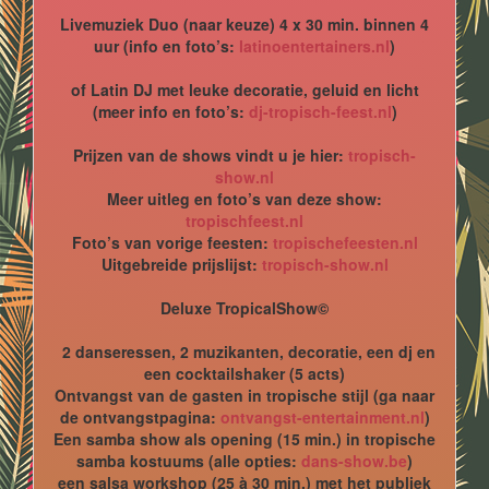
Livemuziek Duo (naar keuze) 4 x 30 min. binnen 4
uur (info en foto’s:
latinoentertainers.nl
)
of Latin DJ met leuke decoratie, geluid en licht
(meer info en foto’s:
dj-tropisch-feest.nl
)
Prijzen van de shows vindt u je hier:
tropisch-
show.nl
Meer uitleg en foto’s van deze show:
tropischfeest.nl
Foto’s van vorige feesten:
tropischefeesten.nl
Uitgebreide prijslijst:
tropisch-show.nl
Deluxe TropicalShow©
2 danseressen, 2 muzikanten, decoratie, een dj en
een cocktailshaker (5 acts)
Ontvangst van de gasten in tropische stijl (ga naar
de ontvangstpagina:
ontvangst-entertainment.nl
)
Een samba show als opening (15 min.) in tropische
samba kostuums (alle opties:
dans-show.be
)
een salsa workshop (25 à 30 min.) met het publiek