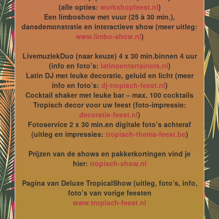
(alle opties:
workshopfeest.nl
)
Een limboshow met vuur (25 à 30 min.),
dansdemonstratie en interactieve show (meer uitleg:
www.limbo-show.nl
)
LivemuziekDuo (naar keuze) 4 x 30 min.binnen 4 uur
(info en foto’s:
latinoentertainers.nl
)
Latin DJ met leuke decoratie, geluid en licht (meer
info en foto’s:
dj-tropisch-feest.nl
)
Cocktail shaker met leuke bar – max. 100 cocktails
Tropisch decor voor uw feest (foto-impressie:
decoratie-feest.nl
)
Fotoservice 2 x 30 min.en digitale foto’s achteraf
(uitleg en impressies:
tropisch-thema-feest.be
)
Prijzen van de shows en pakketkortingen vind je
hier:
tropisch-show.nl
Pagina van Deluxe TropicalShow (uitleg, foto’s, info,
foto’s van vorige feesten
www.tropisch-feest.nl