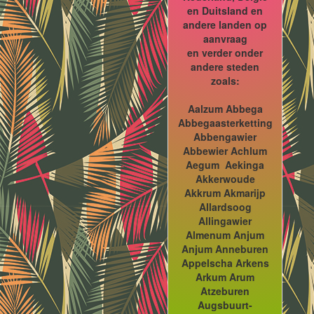
en Duitsland en
andere landen op
aanvraag
en verder onder
andere steden
zoals:
Aalzum Abbega
Abbegaasterketting
Abbengawier
Abbewier Achlum
Aegum Aekinga
Akkerwoude
Akkrum Akmarijp
Allardsoog
Allingawier
Almenum Anjum
Anjum Anneburen
Appelscha Arkens
Arkum Arum
Atzeburen
Augsbuurt-