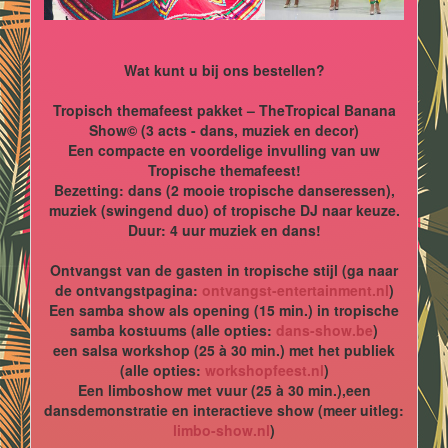
Wat kunt u bij ons bestellen?
Tropisch themafeest pakket – TheTropical Banana
Show© (3 acts - dans, muziek en decor)
Een compacte en voordelige invulling van uw
Tropische themafeest!
Bezetting: dans (2 mooie tropische danseressen),
muziek (swingend duo) of tropische DJ naar keuze.
Duur: 4 uur muziek en dans!
Ontvangst van de gasten in tropische stijl (ga naar
de ontvangstpagina:
ontvangst-entertainment.nl
)
Een samba show als opening (15 min.) in tropische
samba kostuums (alle opties:
dans-show.be
)
een salsa workshop (25 à 30 min.) met het publiek
(alle opties:
workshopfeest.nl
)
Een limboshow met vuur (25 à 30 min.),een
dansdemonstratie en interactieve show (meer uitleg:
limbo-show.nl
)