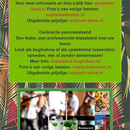
Voor meer informatie en foto’s,klik hier:
decoratie-
feest.nl
Foto’s van vorige feesten:
tropischefeesten.nl
Uitgebreide prijslijst:
tropisch-show.nl
Caribische percussieband
Een leuke, zeer professionele brassband voor uw
feest!
Leuk als beginshow of als opwekkend tussendoor
optreden, met of zonder danseressen!
Meer info:
brassband-looporkest.nl
Foto’s van vorige feesten:
tropischefeesten.nl
Uitgebreide prijslijst:
tropisch-show.nl