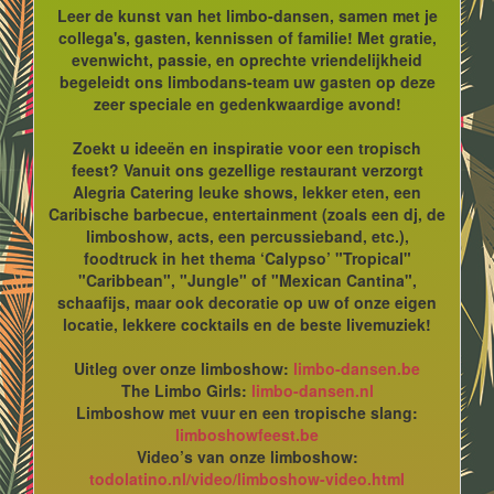
Leer de kunst van het limbo-dansen, samen met je
collega's, gasten, kennissen of familie! Met gratie,
evenwicht, passie, en oprechte vriendelijkheid
begeleidt ons limbodans-team uw gasten op deze
zeer speciale en gedenkwaardige avond!
Zoekt u ideeën en inspiratie voor een tropisch
feest? Vanuit ons gezellige restaurant verzorgt
Alegria Catering leuke shows, lekker eten, een
Caribische barbecue, entertainment (zoals een dj, de
limboshow, acts, een percussieband, etc.),
foodtruck in het thema ‘Calypso’ "Tropical"
"Caribbean", "Jungle" of "Mexican Cantina",
schaafijs, maar ook decoratie op uw of onze eigen
locatie, lekkere cocktails en de beste livemuziek!
Uitleg over onze limboshow:
limbo-dansen.be
The Limbo Girls:
limbo-dansen.nl
Limboshow met vuur en een tropische slang:
limboshowfeest.be
Video’s van onze limboshow:
todolatino.nl/video/limboshow-video.html